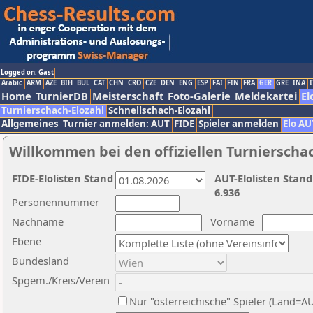
Logged on: Gast
Arabic
ARM
AZE
BIH
BUL
CAT
CHN
CRO
CZE
DEN
ENG
ESP
FAI
FIN
FRA
GER
GRE
INA
I
Home
TurnierDB
Meisterschaft
Foto-Galerie
Meldekartei
El
Turnierschach-Elozahl
Schnellschach-Elozahl
Allgemeines
Turnier anmelden: AUT
FIDE
Spieler anmelden
Elo AU
Willkommen bei den offiziellen Turnierscha
FIDE-Elolisten Stand
AUT-Elolisten Stand
6.936
Personennummer
Nachname
Vorname
Ebene
Bundesland
Spgem./Kreis/Verein
Nur "österreichische" Spieler (Land=A