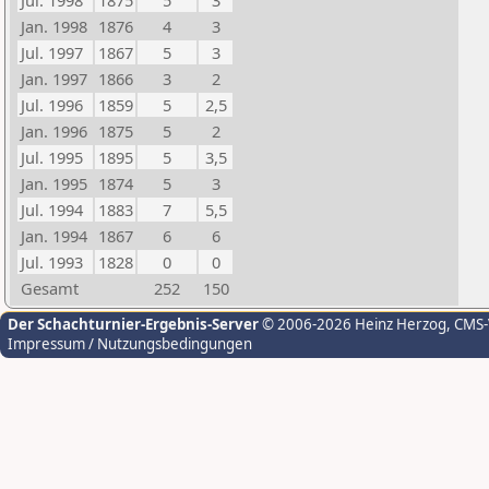
Jul. 1998
1875
5
3
Jan. 1998
1876
4
3
Jul. 1997
1867
5
3
Jan. 1997
1866
3
2
Jul. 1996
1859
5
2,5
Jan. 1996
1875
5
2
Jul. 1995
1895
5
3,5
Jan. 1995
1874
5
3
Jul. 1994
1883
7
5,5
Jan. 1994
1867
6
6
Jul. 1993
1828
0
0
Gesamt
252
150
Der Schachturnier-Ergebnis-Server
© 2006-2026 Heinz Herzog
, CMS
Impressum / Nutzungsbedingungen