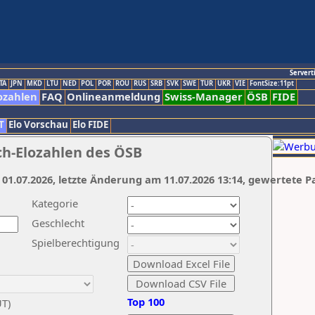
Servert
TA
JPN
MKD
LTU
NED
POL
POR
ROU
RUS
SRB
SVK
SWE
TUR
UKR
VIE
FontSize:11pt
ozahlen
FAQ
Onlineanmeldung
Swiss-Manager
ÖSB
FIDE
T
Elo Vorschau
Elo FIDE
ch-Elozahlen des ÖSB
 01.07.2026, letzte Änderung am 11.07.2026 13:14, gewertete P
Kategorie
Geschlecht
Spielberechtigung
Top 100
UT)