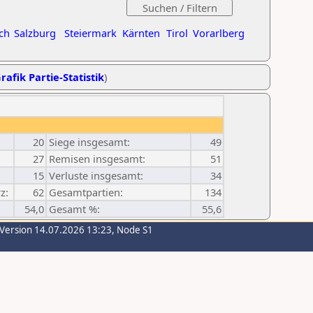
ch
Salzburg
Steiermark
Kärnten
Tirol
Vorarlberg
rafik Partie-Statistik
)
20
Siege insgesamt:
49
27
Remisen insgesamt:
51
15
Verluste insgesamt:
34
z:
62
Gesamtpartien:
134
54,0
Gesamt %:
55,6
-Version 14.07.2026 13:23, Node S1