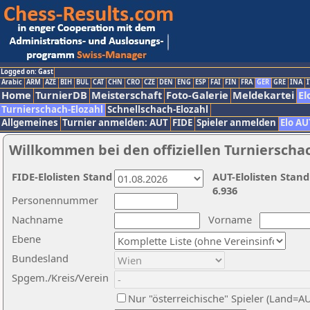
Logged on: Gast
Arabic
ARM
AZE
BIH
BUL
CAT
CHN
CRO
CZE
DEN
ENG
ESP
FAI
FIN
FRA
GER
GRE
INA
I
Home
TurnierDB
Meisterschaft
Foto-Galerie
Meldekartei
El
Turnierschach-Elozahl
Schnellschach-Elozahl
Allgemeines
Turnier anmelden: AUT
FIDE
Spieler anmelden
Elo AU
Willkommen bei den offiziellen Turnierscha
FIDE-Elolisten Stand
AUT-Elolisten Stand
6.936
Personennummer
Nachname
Vorname
Ebene
Bundesland
Spgem./Kreis/Verein
Nur "österreichische" Spieler (Land=A