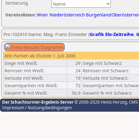
Sortierung
Vereinslisten:
Wien
Niederösterreich
Burgenland
Oberösterrei
Pnr:102410 Name: Mag. Franz Einoeder (
Grafik Elo-Zeitreihe
,
G
Alle Partien ab Eloliste 1. Juli 2006
Siege mit Weiß:
29
Siege mit Schwarz:
Remisen mit Weiß:
24
Remisen mit Schwarz:
Verluste mit Weiß:
19
Verluste mit Schwarz:
Gesamtpartien mit Weiß:
72
Gesamtpartien mit Schwar
Gesamt % mit Weiß:
56,9
Gesamt % mit Schwarz:
Der Schachturnier-Ergebnis-Server
© 2006-2026 Heinz Herzog
, CMS
Impressum / Nutzungsbedingungen