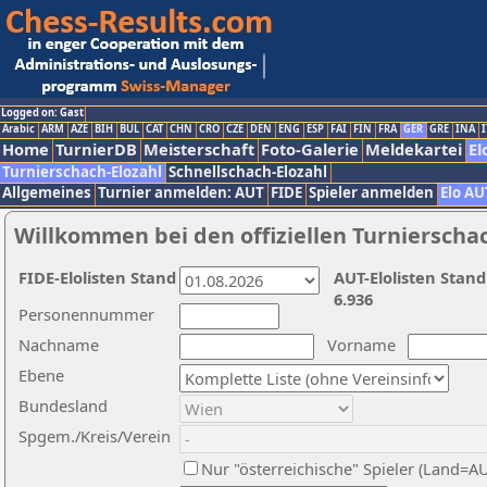
Logged on: Gast
Arabic
ARM
AZE
BIH
BUL
CAT
CHN
CRO
CZE
DEN
ENG
ESP
FAI
FIN
FRA
GER
GRE
INA
I
Home
TurnierDB
Meisterschaft
Foto-Galerie
Meldekartei
El
Turnierschach-Elozahl
Schnellschach-Elozahl
Allgemeines
Turnier anmelden: AUT
FIDE
Spieler anmelden
Elo AU
Willkommen bei den offiziellen Turnierscha
FIDE-Elolisten Stand
AUT-Elolisten Stand
6.936
Personennummer
Nachname
Vorname
Ebene
Bundesland
Spgem./Kreis/Verein
Nur "österreichische" Spieler (Land=A