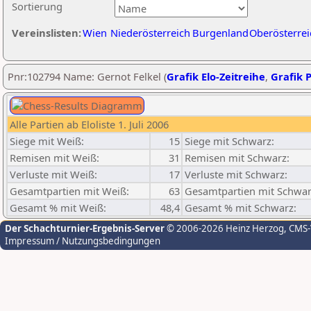
Sortierung
Vereinslisten:
Wien
Niederösterreich
Burgenland
Oberösterrei
Pnr:102794 Name: Gernot Felkel (
Grafik Elo-Zeitreihe
,
Grafik P
Alle Partien ab Eloliste 1. Juli 2006
Siege mit Weiß:
15
Siege mit Schwarz:
Remisen mit Weiß:
31
Remisen mit Schwarz:
Verluste mit Weiß:
17
Verluste mit Schwarz:
Gesamtpartien mit Weiß:
63
Gesamtpartien mit Schwar
Gesamt % mit Weiß:
48,4
Gesamt % mit Schwarz:
Der Schachturnier-Ergebnis-Server
© 2006-2026 Heinz Herzog
, CMS
Impressum / Nutzungsbedingungen