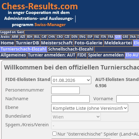
Logged on: Gast
Arabic
ARM
AZE
BIH
BUL
CAT
CHN
CRO
CZE
DEN
ENG
ESP
FAI
FIN
FRA
GER
GRE
INA
I
Home
TurnierDB
Meisterschaft
Foto-Galerie
Meldekartei
El
Turnierschach-Elozahl
Schnellschach-Elozahl
Allgemeines
Turnier anmelden: AUT
FIDE
Spieler anmelden
Elo AU
Willkommen bei den offiziellen Turnierscha
FIDE-Elolisten Stand
AUT-Elolisten Stand
6.936
Personennummer
Nachname
Vorname
Ebene
Bundesland
Spgem./Kreis/Verein
Nur "österreichische" Spieler (Land=A