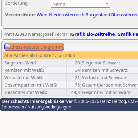
Sortierung
Vereinslisten:
Wien
Niederösterreich
Burgenland
Oberösterrei
Pnr:102843 Name: Josef Ferrari (
Grafik Elo-Zeitreihe
,
Grafik Pa
Alle Partien ab Eloliste 1. Juli 2006
Siege mit Weiß:
20
Siege mit Schwarz:
Remisen mit Weiß:
34
Remisen mit Schwarz:
Verluste mit Weiß:
21
Verluste mit Schwarz:
Gesamtpartien mit Weiß:
75
Gesamtpartien mit Schwar
Gesamt % mit Weiß:
49,3
Gesamt % mit Schwarz:
Der Schachturnier-Ergebnis-Server
© 2006-2026 Heinz Herzog
, CMS
Impressum / Nutzungsbedingungen