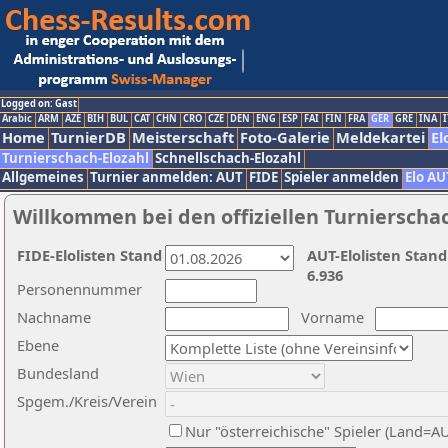
Logged on: Gast
Arabic
ARM
AZE
BIH
BUL
CAT
CHN
CRO
CZE
DEN
ENG
ESP
FAI
FIN
FRA
GER
GRE
INA
I
Home
TurnierDB
Meisterschaft
Foto-Galerie
Meldekartei
El
Turnierschach-Elozahl
Schnellschach-Elozahl
Allgemeines
Turnier anmelden: AUT
FIDE
Spieler anmelden
Elo AU
Willkommen bei den offiziellen Turnierscha
FIDE-Elolisten Stand
AUT-Elolisten Stand
6.936
Personennummer
Nachname
Vorname
Ebene
Bundesland
Spgem./Kreis/Verein
Nur "österreichische" Spieler (Land=A