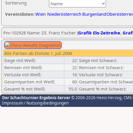
Sortierung
Vereinslisten:
Wien
Niederösterreich
Burgenland
Oberösterrei
Pnr:102928 Name: DI. Franz Fischer (
Grafik Elo-Zeitreihe
,
Grafi
Alle Partien ab Eloliste 1. Juli 2006
Siege mit Weiß:
22
Siege mit Schwarz:
Remisen mit Weiß:
22
Remisen mit Schwarz:
Verluste mit Weiß:
16
Verluste mit Schwarz:
Gesamtpartien mit Weiß:
60
Gesamtpartien mit Schwar
Gesamt % mit Weiß:
55,0
Gesamt % mit Schwarz:
Der Schachturnier-Ergebnis-Server
© 2006-2026 Heinz Herzog
, CMS
Impressum / Nutzungsbedingungen