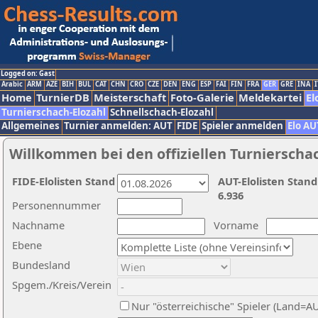
Logged on: Gast
Arabic
ARM
AZE
BIH
BUL
CAT
CHN
CRO
CZE
DEN
ENG
ESP
FAI
FIN
FRA
GER
GRE
INA
I
Home
TurnierDB
Meisterschaft
Foto-Galerie
Meldekartei
El
Turnierschach-Elozahl
Schnellschach-Elozahl
Allgemeines
Turnier anmelden: AUT
FIDE
Spieler anmelden
Elo AU
Willkommen bei den offiziellen Turnierscha
FIDE-Elolisten Stand
AUT-Elolisten Stand
6.936
Personennummer
Nachname
Vorname
Ebene
Bundesland
Spgem./Kreis/Verein
Nur "österreichische" Spieler (Land=A