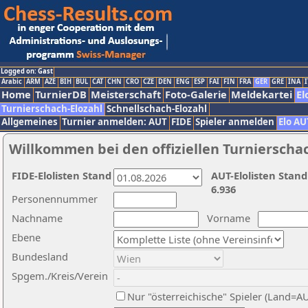
Logged on: Gast
Arabic
ARM
AZE
BIH
BUL
CAT
CHN
CRO
CZE
DEN
ENG
ESP
FAI
FIN
FRA
GER
GRE
INA
I
Home
TurnierDB
Meisterschaft
Foto-Galerie
Meldekartei
El
Turnierschach-Elozahl
Schnellschach-Elozahl
Allgemeines
Turnier anmelden: AUT
FIDE
Spieler anmelden
Elo AU
Willkommen bei den offiziellen Turnierscha
FIDE-Elolisten Stand
AUT-Elolisten Stand
6.936
Personennummer
Nachname
Vorname
Ebene
Bundesland
Spgem./Kreis/Verein
Nur "österreichische" Spieler (Land=A