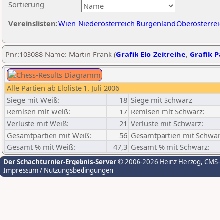
Sortierung
Vereinslisten:
Wien
Niederösterreich
Burgenland
Oberösterrei
Pnr:103088 Name: Martin Frank (
Grafik Elo-Zeitreihe
,
Grafik Pa
Alle Partien ab Eloliste 1. Juli 2006
Siege mit Weiß:
18
Siege mit Schwarz:
Remisen mit Weiß:
17
Remisen mit Schwarz:
Verluste mit Weiß:
21
Verluste mit Schwarz:
Gesamtpartien mit Weiß:
56
Gesamtpartien mit Schwar
Gesamt % mit Weiß:
47,3
Gesamt % mit Schwarz:
Der Schachturnier-Ergebnis-Server
© 2006-2026 Heinz Herzog
, CMS
Impressum / Nutzungsbedingungen