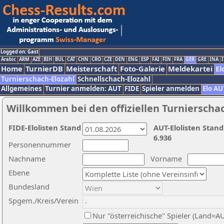
Logged on: Gast
Arabic
ARM
AZE
BIH
BUL
CAT
CHN
CRO
CZE
DEN
ENG
ESP
FAI
FIN
FRA
GER
GRE
INA
I
Home
TurnierDB
Meisterschaft
Foto-Galerie
Meldekartei
El
Turnierschach-Elozahl
Schnellschach-Elozahl
Allgemeines
Turnier anmelden: AUT
FIDE
Spieler anmelden
Elo AU
Willkommen bei den offiziellen Turnierscha
FIDE-Elolisten Stand
AUT-Elolisten Stand
6.936
Personennummer
Nachname
Vorname
Ebene
Bundesland
Spgem./Kreis/Verein
Nur "österreichische" Spieler (Land=A