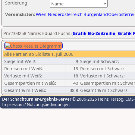
Sortierung
Vereinslisten:
Wien
Niederösterreich
Burgenland
Oberösterrei
Pnr:103258 Name: Eduard Fuchs (
Grafik Elo-Zeitreihe
,
Grafik P
Alle Partien ab Eloliste 1. Juli 2006
Siege mit Weiß:
9
Siege mit Schwarz:
Remisen mit Weiß:
13
Remisen mit Schwarz:
Verluste mit Weiß:
18
Verluste mit Schwarz:
Gesamtpartien mit Weiß:
40
Gesamtpartien mit Schwar
Gesamt % mit Weiß:
38,8
Gesamt % mit Schwarz:
Der Schachturnier-Ergebnis-Server
© 2006-2026 Heinz Herzog
, CMS
Impressum / Nutzungsbedingungen