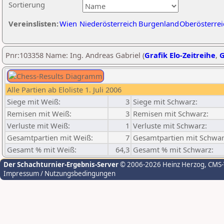
Sortierung
Vereinslisten:
Wien
Niederösterreich
Burgenland
Oberösterrei
Pnr:103358 Name: Ing. Andreas Gabriel (
Grafik Elo-Zeitreihe
,
G
Alle Partien ab Eloliste 1. Juli 2006
Siege mit Weiß:
3
Siege mit Schwarz:
Remisen mit Weiß:
3
Remisen mit Schwarz:
Verluste mit Weiß:
1
Verluste mit Schwarz:
Gesamtpartien mit Weiß:
7
Gesamtpartien mit Schwar
Gesamt % mit Weiß:
64,3
Gesamt % mit Schwarz:
Der Schachturnier-Ergebnis-Server
© 2006-2026 Heinz Herzog
, CMS
Impressum / Nutzungsbedingungen