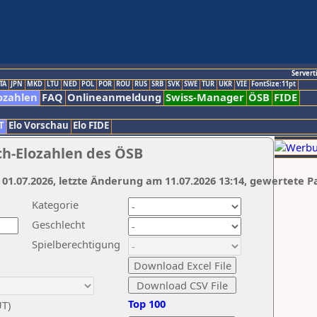
Servert
TA
JPN
MKD
LTU
NED
POL
POR
ROU
RUS
SRB
SVK
SWE
TUR
UKR
VIE
FontSize:11pt
ozahlen
FAQ
Onlineanmeldung
Swiss-Manager
ÖSB
FIDE
T
Elo Vorschau
Elo FIDE
ch-Elozahlen des ÖSB
 01.07.2026, letzte Änderung am 11.07.2026 13:14, gewertete P
Kategorie
Geschlecht
Spielberechtigung
Top 100
UT)