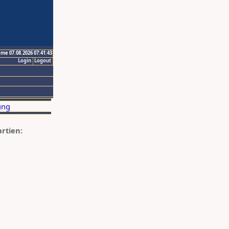
ime 07.08.2026 07:41:43
Login
Logout
artien: