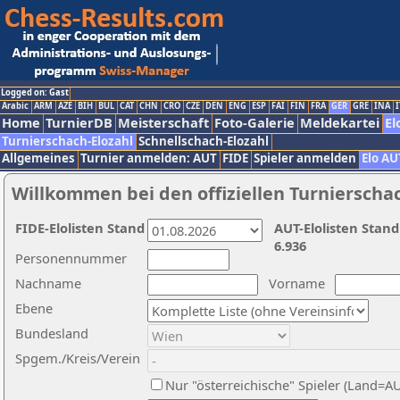
Logged on: Gast
Arabic
ARM
AZE
BIH
BUL
CAT
CHN
CRO
CZE
DEN
ENG
ESP
FAI
FIN
FRA
GER
GRE
INA
I
Home
TurnierDB
Meisterschaft
Foto-Galerie
Meldekartei
El
Turnierschach-Elozahl
Schnellschach-Elozahl
Allgemeines
Turnier anmelden: AUT
FIDE
Spieler anmelden
Elo AU
Willkommen bei den offiziellen Turnierscha
FIDE-Elolisten Stand
AUT-Elolisten Stand
6.936
Personennummer
Nachname
Vorname
Ebene
Bundesland
Spgem./Kreis/Verein
Nur "österreichische" Spieler (Land=A