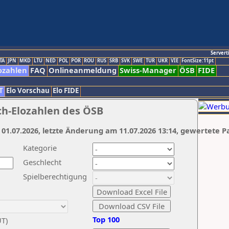
Servert
TA
JPN
MKD
LTU
NED
POL
POR
ROU
RUS
SRB
SVK
SWE
TUR
UKR
VIE
FontSize:11pt
ozahlen
FAQ
Onlineanmeldung
Swiss-Manager
ÖSB
FIDE
T
Elo Vorschau
Elo FIDE
ch-Elozahlen des ÖSB
 01.07.2026, letzte Änderung am 11.07.2026 13:14, gewertete P
Kategorie
Geschlecht
Spielberechtigung
Top 100
UT)