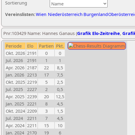
Sortierung
Vereinslisten:
Wien
Niederösterreich
Burgenland
Oberösterrei
Pnr:103429 Name: Hannes Ganaus (
Grafik Elo-Zeitreihe
,
Grafik
Periode
Elo
Partien
Pkt.
Okt. 2026
2191
0
0
Jul. 2026
2191
1
1
Apr. 2026
2187
22
8,5
Jan. 2026
2213
17
7,5
Okt. 2025
2219
5
2,5
Jul. 2025
2227
2
0,5
Apr. 2025
2239
20
12,5
Jan. 2025
2221
8
4,5
Okt. 2024
2209
3
1,5
Jul. 2024
2211
7
4,5
Apr. 2024
2211
15
10
Jan. 2024
2170
19
6