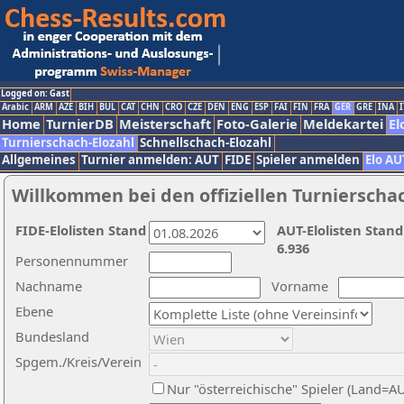
Logged on: Gast
Arabic
ARM
AZE
BIH
BUL
CAT
CHN
CRO
CZE
DEN
ENG
ESP
FAI
FIN
FRA
GER
GRE
INA
I
Home
TurnierDB
Meisterschaft
Foto-Galerie
Meldekartei
El
Turnierschach-Elozahl
Schnellschach-Elozahl
Allgemeines
Turnier anmelden: AUT
FIDE
Spieler anmelden
Elo AU
Willkommen bei den offiziellen Turnierscha
FIDE-Elolisten Stand
AUT-Elolisten Stand
6.936
Personennummer
Nachname
Vorname
Ebene
Bundesland
Spgem./Kreis/Verein
Nur "österreichische" Spieler (Land=A