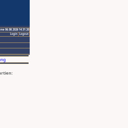
ime 06.08.2026 14:31:20
Login
Logout
artien: