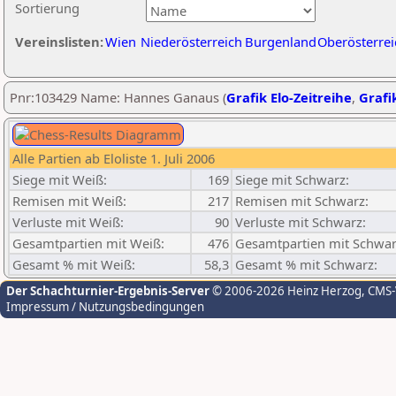
Sortierung
Vereinslisten:
Wien
Niederösterreich
Burgenland
Oberösterrei
Pnr:103429 Name: Hannes Ganaus (
Grafik Elo-Zeitreihe
,
Grafik
Alle Partien ab Eloliste 1. Juli 2006
Siege mit Weiß:
169
Siege mit Schwarz:
Remisen mit Weiß:
217
Remisen mit Schwarz:
Verluste mit Weiß:
90
Verluste mit Schwarz:
Gesamtpartien mit Weiß:
476
Gesamtpartien mit Schwar
Gesamt % mit Weiß:
58,3
Gesamt % mit Schwarz:
Der Schachturnier-Ergebnis-Server
© 2006-2026 Heinz Herzog
, CMS
Impressum / Nutzungsbedingungen