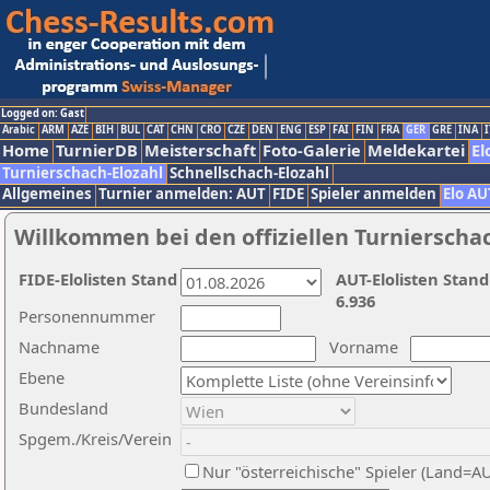
Logged on: Gast
Arabic
ARM
AZE
BIH
BUL
CAT
CHN
CRO
CZE
DEN
ENG
ESP
FAI
FIN
FRA
GER
GRE
INA
I
Home
TurnierDB
Meisterschaft
Foto-Galerie
Meldekartei
El
Turnierschach-Elozahl
Schnellschach-Elozahl
Allgemeines
Turnier anmelden: AUT
FIDE
Spieler anmelden
Elo AU
Willkommen bei den offiziellen Turnierscha
FIDE-Elolisten Stand
AUT-Elolisten Stand
6.936
Personennummer
Nachname
Vorname
Ebene
Bundesland
Spgem./Kreis/Verein
Nur "österreichische" Spieler (Land=A