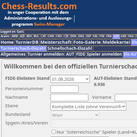
Logged on: Gast
Arabic
ARM
AZE
BIH
BUL
CAT
CHN
CRO
CZE
DEN
ENG
ESP
FAI
FIN
FRA
GER
GRE
INA
I
Home
TurnierDB
Meisterschaft
Foto-Galerie
Meldekartei
El
Turnierschach-Elozahl
Schnellschach-Elozahl
Allgemeines
Turnier anmelden: AUT
FIDE
Spieler anmelden
Elo AU
Willkommen bei den offiziellen Turnierscha
FIDE-Elolisten Stand
AUT-Elolisten Stand
6.936
Personennummer
Nachname
Vorname
Ebene
Bundesland
Spgem./Kreis/Verein
Nur "österreichische" Spieler (Land=A