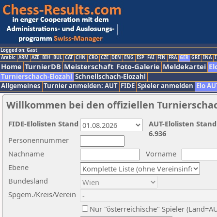
Logged on: Gast
Arabic
ARM
AZE
BIH
BUL
CAT
CHN
CRO
CZE
DEN
ENG
ESP
FAI
FIN
FRA
GER
GRE
INA
I
Home
TurnierDB
Meisterschaft
Foto-Galerie
Meldekartei
El
Turnierschach-Elozahl
Schnellschach-Elozahl
Allgemeines
Turnier anmelden: AUT
FIDE
Spieler anmelden
Elo AU
Willkommen bei den offiziellen Turnierscha
FIDE-Elolisten Stand
AUT-Elolisten Stand
6.936
Personennummer
Nachname
Vorname
Ebene
Bundesland
Spgem./Kreis/Verein
Nur "österreichische" Spieler (Land=A