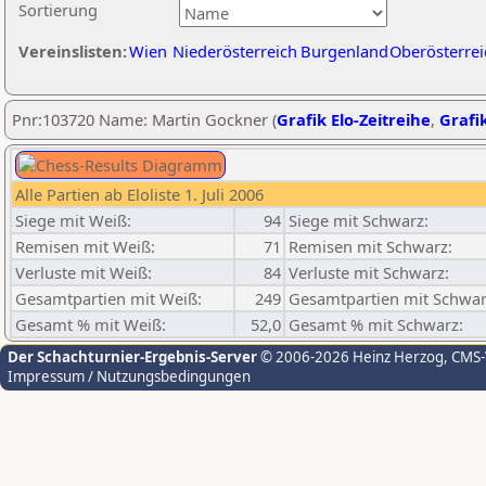
Sortierung
Vereinslisten:
Wien
Niederösterreich
Burgenland
Oberösterrei
Pnr:103720 Name: Martin Gockner (
Grafik Elo-Zeitreihe
,
Grafik
Alle Partien ab Eloliste 1. Juli 2006
Siege mit Weiß:
94
Siege mit Schwarz:
Remisen mit Weiß:
71
Remisen mit Schwarz:
Verluste mit Weiß:
84
Verluste mit Schwarz:
Gesamtpartien mit Weiß:
249
Gesamtpartien mit Schwar
Gesamt % mit Weiß:
52,0
Gesamt % mit Schwarz:
Der Schachturnier-Ergebnis-Server
© 2006-2026 Heinz Herzog
, CMS
Impressum / Nutzungsbedingungen