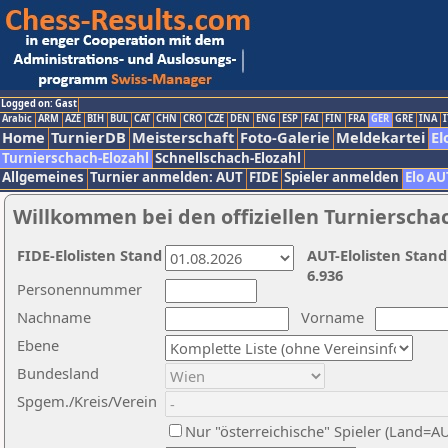
Logged on: Gast
Arabic
ARM
AZE
BIH
BUL
CAT
CHN
CRO
CZE
DEN
ENG
ESP
FAI
FIN
FRA
GER
GRE
INA
I
Home
TurnierDB
Meisterschaft
Foto-Galerie
Meldekartei
El
Turnierschach-Elozahl
Schnellschach-Elozahl
Allgemeines
Turnier anmelden: AUT
FIDE
Spieler anmelden
Elo AU
Willkommen bei den offiziellen Turnierscha
FIDE-Elolisten Stand
AUT-Elolisten Stand
6.936
Personennummer
Nachname
Vorname
Ebene
Bundesland
Spgem./Kreis/Verein
Nur "österreichische" Spieler (Land=A