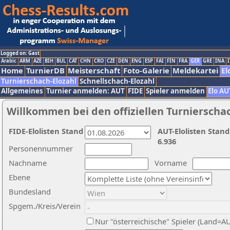
Logged on: Gast
Arabic
ARM
AZE
BIH
BUL
CAT
CHN
CRO
CZE
DEN
ENG
ESP
FAI
FIN
FRA
GER
GRE
INA
I
Home
TurnierDB
Meisterschaft
Foto-Galerie
Meldekartei
El
Turnierschach-Elozahl
Schnellschach-Elozahl
Allgemeines
Turnier anmelden: AUT
FIDE
Spieler anmelden
Elo AU
Willkommen bei den offiziellen Turnierscha
FIDE-Elolisten Stand
AUT-Elolisten Stand
6.936
Personennummer
Nachname
Vorname
Ebene
Bundesland
Spgem./Kreis/Verein
Nur "österreichische" Spieler (Land=A