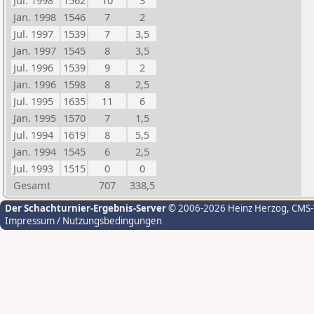
Jul. 1998
1562
10
3
Jan. 1998
1546
7
2
Jul. 1997
1539
7
3,5
Jan. 1997
1545
8
3,5
Jul. 1996
1539
9
2
Jan. 1996
1598
8
2,5
Jul. 1995
1635
11
6
Jan. 1995
1570
7
1,5
Jul. 1994
1619
8
5,5
Jan. 1994
1545
6
2,5
Jul. 1993
1515
0
0
Gesamt
707
338,5
Der Schachturnier-Ergebnis-Server
© 2006-2026 Heinz Herzog
, CMS
Impressum / Nutzungsbedingungen