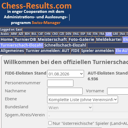
Logged on: Gast
Arabic
ARM
AZE
BIH
BUL
CAT
CHN
CRO
CZE
DEN
ENG
ESP
FAI
FIN
FRA
GER
GRE
INA
I
Home
TurnierDB
Meisterschaft
Foto-Galerie
Meldekartei
El
Turnierschach-Elozahl
Schnellschach-Elozahl
Allgemeines
Turnier anmelden: AUT
FIDE
Spieler anmelden
Elo AU
Willkommen bei den offiziellen Turnierscha
FIDE-Elolisten Stand
AUT-Elolisten Stand
6.936
Personennummer
Nachname
Vorname
Ebene
Bundesland
Spgem./Kreis/Verein
Nur "österreichische" Spieler (Land=A