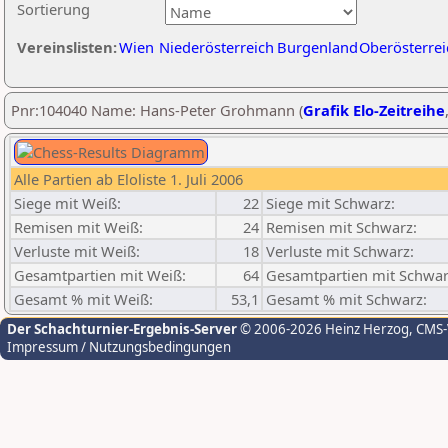
Sortierung
Vereinslisten:
Wien
Niederösterreich
Burgenland
Oberösterrei
Pnr:104040 Name: Hans-Peter Grohmann (
Grafik Elo-Zeitreihe
Alle Partien ab Eloliste 1. Juli 2006
Siege mit Weiß:
22
Siege mit Schwarz:
Remisen mit Weiß:
24
Remisen mit Schwarz:
Verluste mit Weiß:
18
Verluste mit Schwarz:
Gesamtpartien mit Weiß:
64
Gesamtpartien mit Schwar
Gesamt % mit Weiß:
53,1
Gesamt % mit Schwarz:
Der Schachturnier-Ergebnis-Server
© 2006-2026 Heinz Herzog
, CMS
Impressum / Nutzungsbedingungen