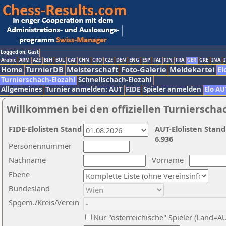
Logged on: Gast
Arabic
ARM
AZE
BIH
BUL
CAT
CHN
CRO
CZE
DEN
ENG
ESP
FAI
FIN
FRA
GER
GRE
INA
I
Home
TurnierDB
Meisterschaft
Foto-Galerie
Meldekartei
El
Turnierschach-Elozahl
Schnellschach-Elozahl
Allgemeines
Turnier anmelden: AUT
FIDE
Spieler anmelden
Elo AU
Willkommen bei den offiziellen Turnierscha
FIDE-Elolisten Stand
AUT-Elolisten Stand
6.936
Personennummer
Nachname
Vorname
Ebene
Bundesland
Spgem./Kreis/Verein
Nur "österreichische" Spieler (Land=A