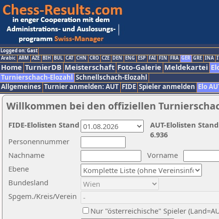
Logged on: Gast
Arabic
ARM
AZE
BIH
BUL
CAT
CHN
CRO
CZE
DEN
ENG
ESP
FAI
FIN
FRA
GER
GRE
INA
I
Home
TurnierDB
Meisterschaft
Foto-Galerie
Meldekartei
El
Turnierschach-Elozahl
Schnellschach-Elozahl
Allgemeines
Turnier anmelden: AUT
FIDE
Spieler anmelden
Elo AU
Willkommen bei den offiziellen Turnierscha
FIDE-Elolisten Stand
AUT-Elolisten Stand
6.936
Personennummer
Nachname
Vorname
Ebene
Bundesland
Spgem./Kreis/Verein
Nur "österreichische" Spieler (Land=A