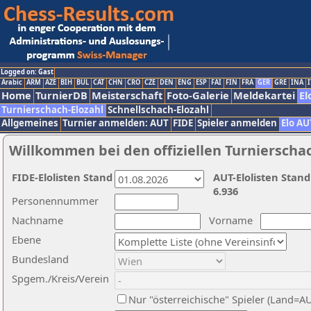
Logged on: Gast
Arabic
ARM
AZE
BIH
BUL
CAT
CHN
CRO
CZE
DEN
ENG
ESP
FAI
FIN
FRA
GER
GRE
INA
I
Home
TurnierDB
Meisterschaft
Foto-Galerie
Meldekartei
El
Turnierschach-Elozahl
Schnellschach-Elozahl
Allgemeines
Turnier anmelden: AUT
FIDE
Spieler anmelden
Elo AU
Willkommen bei den offiziellen Turnierscha
FIDE-Elolisten Stand
AUT-Elolisten Stand
6.936
Personennummer
Nachname
Vorname
Ebene
Bundesland
Spgem./Kreis/Verein
Nur "österreichische" Spieler (Land=A