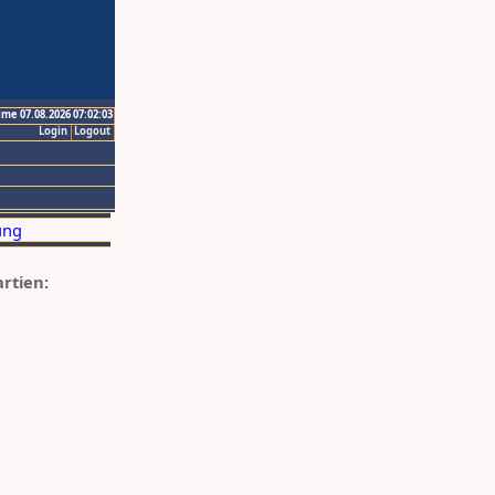
ime 07.08.2026 07:02:03
Login
Logout
artien: