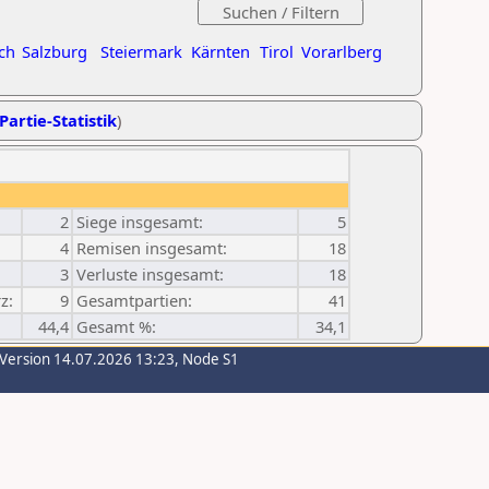
ch
Salzburg
Steiermark
Kärnten
Tirol
Vorarlberg
Partie-Statistik
)
2
Siege insgesamt:
5
4
Remisen insgesamt:
18
3
Verluste insgesamt:
18
z:
9
Gesamtpartien:
41
44,4
Gesamt %:
34,1
-Version 14.07.2026 13:23, Node S1