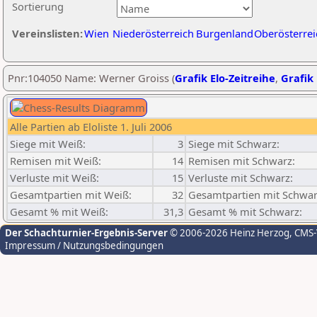
Sortierung
Vereinslisten:
Wien
Niederösterreich
Burgenland
Oberösterrei
Pnr:104050 Name: Werner Groiss (
Grafik Elo-Zeitreihe
,
Grafik 
Alle Partien ab Eloliste 1. Juli 2006
Siege mit Weiß:
3
Siege mit Schwarz:
Remisen mit Weiß:
14
Remisen mit Schwarz:
Verluste mit Weiß:
15
Verluste mit Schwarz:
Gesamtpartien mit Weiß:
32
Gesamtpartien mit Schwar
Gesamt % mit Weiß:
31,3
Gesamt % mit Schwarz:
Der Schachturnier-Ergebnis-Server
© 2006-2026 Heinz Herzog
, CMS
Impressum / Nutzungsbedingungen