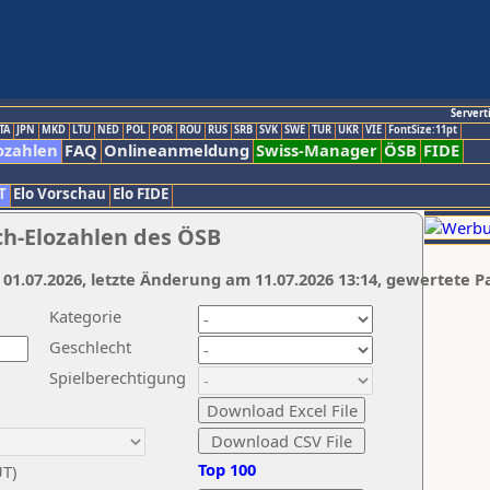
Servert
TA
JPN
MKD
LTU
NED
POL
POR
ROU
RUS
SRB
SVK
SWE
TUR
UKR
VIE
FontSize:11pt
ozahlen
FAQ
Onlineanmeldung
Swiss-Manager
ÖSB
FIDE
T
Elo Vorschau
Elo FIDE
ch-Elozahlen des ÖSB
 01.07.2026, letzte Änderung am 11.07.2026 13:14, gewertete P
Kategorie
Geschlecht
Spielberechtigung
Top 100
UT)