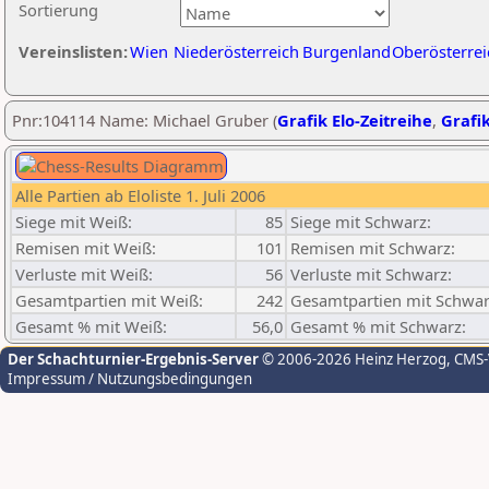
Sortierung
Vereinslisten:
Wien
Niederösterreich
Burgenland
Oberösterrei
Pnr:104114 Name: Michael Gruber (
Grafik Elo-Zeitreihe
,
Grafik
Alle Partien ab Eloliste 1. Juli 2006
Siege mit Weiß:
85
Siege mit Schwarz:
Remisen mit Weiß:
101
Remisen mit Schwarz:
Verluste mit Weiß:
56
Verluste mit Schwarz:
Gesamtpartien mit Weiß:
242
Gesamtpartien mit Schwar
Gesamt % mit Weiß:
56,0
Gesamt % mit Schwarz:
Der Schachturnier-Ergebnis-Server
© 2006-2026 Heinz Herzog
, CMS
Impressum / Nutzungsbedingungen