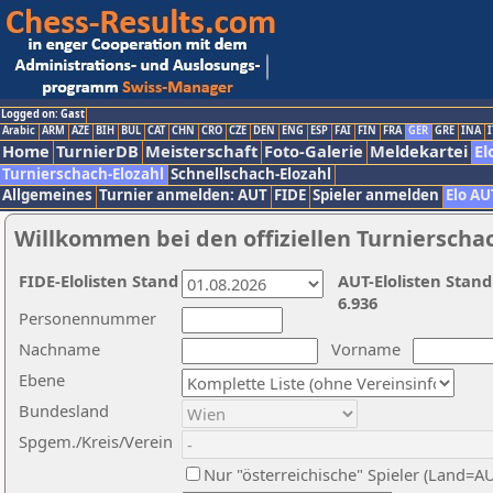
Logged on: Gast
Arabic
ARM
AZE
BIH
BUL
CAT
CHN
CRO
CZE
DEN
ENG
ESP
FAI
FIN
FRA
GER
GRE
INA
I
Home
TurnierDB
Meisterschaft
Foto-Galerie
Meldekartei
El
Turnierschach-Elozahl
Schnellschach-Elozahl
Allgemeines
Turnier anmelden: AUT
FIDE
Spieler anmelden
Elo AU
Willkommen bei den offiziellen Turnierscha
FIDE-Elolisten Stand
AUT-Elolisten Stand
6.936
Personennummer
Nachname
Vorname
Ebene
Bundesland
Spgem./Kreis/Verein
Nur "österreichische" Spieler (Land=A