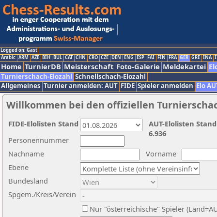
Logged on: Gast
Arabic
ARM
AZE
BIH
BUL
CAT
CHN
CRO
CZE
DEN
ENG
ESP
FAI
FIN
FRA
GER
GRE
INA
I
Home
TurnierDB
Meisterschaft
Foto-Galerie
Meldekartei
El
Turnierschach-Elozahl
Schnellschach-Elozahl
Allgemeines
Turnier anmelden: AUT
FIDE
Spieler anmelden
Elo AU
Willkommen bei den offiziellen Turnierscha
FIDE-Elolisten Stand
AUT-Elolisten Stand
6.936
Personennummer
Nachname
Vorname
Ebene
Bundesland
Spgem./Kreis/Verein
Nur "österreichische" Spieler (Land=A