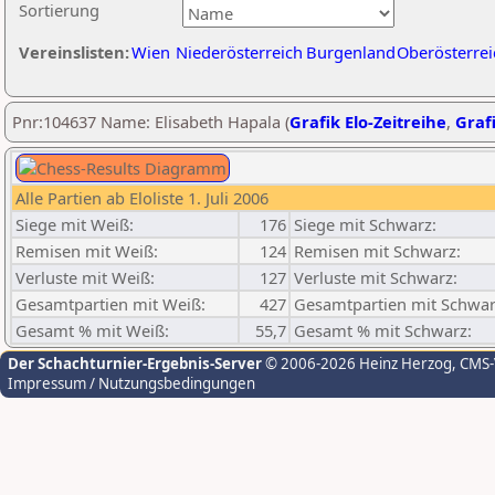
Sortierung
Vereinslisten:
Wien
Niederösterreich
Burgenland
Oberösterrei
Pnr:104637 Name: Elisabeth Hapala (
Grafik Elo-Zeitreihe
,
Grafi
Alle Partien ab Eloliste 1. Juli 2006
Siege mit Weiß:
176
Siege mit Schwarz:
Remisen mit Weiß:
124
Remisen mit Schwarz:
Verluste mit Weiß:
127
Verluste mit Schwarz:
Gesamtpartien mit Weiß:
427
Gesamtpartien mit Schwar
Gesamt % mit Weiß:
55,7
Gesamt % mit Schwarz:
Der Schachturnier-Ergebnis-Server
© 2006-2026 Heinz Herzog
, CMS
Impressum / Nutzungsbedingungen