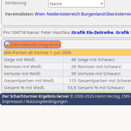
Sortierung
Vereinslisten:
Wien
Niederösterreich
Burgenland
Oberösterrei
Pnr:104718 Name: Peter Haschka (
Grafik Elo-Zeitreihe
,
Grafik 
Alle Partien ab Eloliste 1. Juli 2006
Siege mit Weiß:
48
Siege mit Schwarz:
Remisen mit Weiß:
28
Remisen mit Schwarz:
Verluste mit Weiß:
39
Verluste mit Schwarz:
Gesamtpartien mit Weiß:
115
Gesamtpartien mit Schwar
Gesamt % mit Weiß:
53,9
Gesamt % mit Schwarz:
Der Schachturnier-Ergebnis-Server
© 2006-2026 Heinz Herzog
, CMS
Impressum / Nutzungsbedingungen