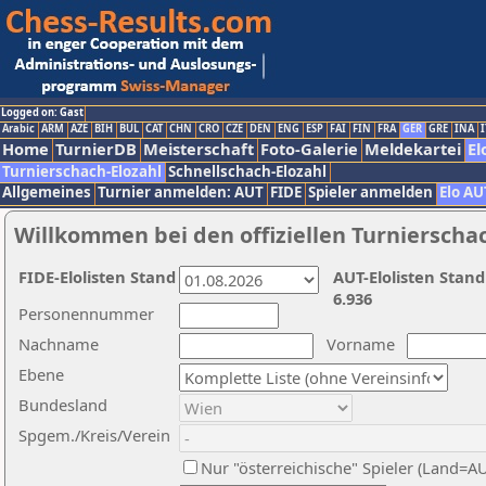
Logged on: Gast
Arabic
ARM
AZE
BIH
BUL
CAT
CHN
CRO
CZE
DEN
ENG
ESP
FAI
FIN
FRA
GER
GRE
INA
I
Home
TurnierDB
Meisterschaft
Foto-Galerie
Meldekartei
El
Turnierschach-Elozahl
Schnellschach-Elozahl
Allgemeines
Turnier anmelden: AUT
FIDE
Spieler anmelden
Elo AU
Willkommen bei den offiziellen Turnierscha
FIDE-Elolisten Stand
AUT-Elolisten Stand
6.936
Personennummer
Nachname
Vorname
Ebene
Bundesland
Spgem./Kreis/Verein
Nur "österreichische" Spieler (Land=A