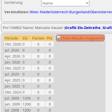
Sortierung
Vereinslisten:
Wien
Niederösterreich
Burgenland
Oberösterrei
Pnr:104802 Name: Manuela Hauser (
Grafik Elo-Zeitreihe
,
Grafi
Periode
Elo
Partien
Pkt.
Okt. 2026
0
0
0
Jul. 2026
0
0
0
Apr. 2026
0
0
0
Jan. 2026
0
0
0
Okt. 2025
0
0
0
Jul. 2025
0
0
0
Apr. 2025
0
0
0
Jan. 2025
0
0
0
Okt. 2024
0
0
0
Jul. 2009
1200
0
0
Jan. 2009
1200
0
0
Jul. 2008
1200
0
0