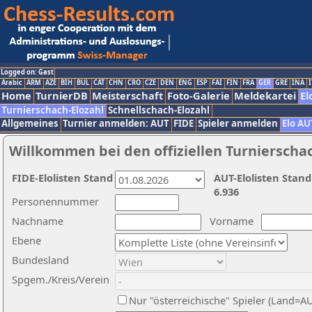
Logged on: Gast
Arabic
ARM
AZE
BIH
BUL
CAT
CHN
CRO
CZE
DEN
ENG
ESP
FAI
FIN
FRA
GER
GRE
INA
I
Home
TurnierDB
Meisterschaft
Foto-Galerie
Meldekartei
El
Turnierschach-Elozahl
Schnellschach-Elozahl
Allgemeines
Turnier anmelden: AUT
FIDE
Spieler anmelden
Elo AU
Willkommen bei den offiziellen Turnierscha
FIDE-Elolisten Stand
AUT-Elolisten Stand
6.936
Personennummer
Nachname
Vorname
Ebene
Bundesland
Spgem./Kreis/Verein
Nur "österreichische" Spieler (Land=A