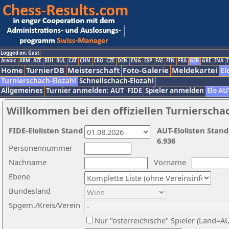
Logged on: Gast
Arabic
ARM
AZE
BIH
BUL
CAT
CHN
CRO
CZE
DEN
ENG
ESP
FAI
FIN
FRA
GER
GRE
INA
I
Home
TurnierDB
Meisterschaft
Foto-Galerie
Meldekartei
El
Turnierschach-Elozahl
Schnellschach-Elozahl
Allgemeines
Turnier anmelden: AUT
FIDE
Spieler anmelden
Elo AU
Willkommen bei den offiziellen Turnierscha
FIDE-Elolisten Stand
AUT-Elolisten Stand
6.936
Personennummer
Nachname
Vorname
Ebene
Bundesland
Spgem./Kreis/Verein
Nur "österreichische" Spieler (Land=A