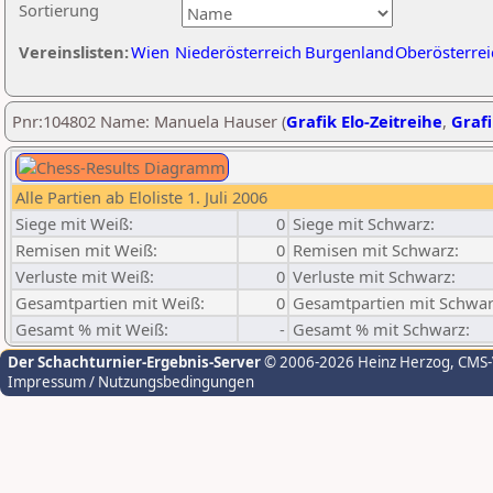
Sortierung
Vereinslisten:
Wien
Niederösterreich
Burgenland
Oberösterrei
Pnr:104802 Name: Manuela Hauser (
Grafik Elo-Zeitreihe
,
Grafi
Alle Partien ab Eloliste 1. Juli 2006
Siege mit Weiß:
0
Siege mit Schwarz:
Remisen mit Weiß:
0
Remisen mit Schwarz:
Verluste mit Weiß:
0
Verluste mit Schwarz:
Gesamtpartien mit Weiß:
0
Gesamtpartien mit Schwar
Gesamt % mit Weiß:
-
Gesamt % mit Schwarz:
Der Schachturnier-Ergebnis-Server
© 2006-2026 Heinz Herzog
, CMS
Impressum / Nutzungsbedingungen