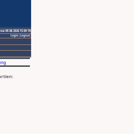
ime 09.08.2026 15:09:19
Login
Logout
artien: