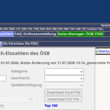
Servert
TA
JPN
MKD
LTU
NED
POL
POR
ROU
RUS
SRB
SVK
SWE
TUR
UKR
VIE
FontSize:11pt
ozahlen
FAQ
Onlineanmeldung
Swiss-Manager
ÖSB
FIDE
T
Elo Vorschau
Elo FIDE
ch-Elozahlen des ÖSB
 01.07.2026, letzte Änderung am 11.07.2026 13:14, gewertete P
Kategorie
Geschlecht
Spielberechtigung
Top 100
UT)