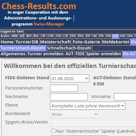
Logged on: Gast
Arabic
ARM
AZE
BIH
BUL
CAT
CHN
CRO
CZE
DEN
ENG
ESP
FAI
FIN
FRA
GER
GRE
INA
I
Home
TurnierDB
Meisterschaft
Foto-Galerie
Meldekartei
El
Turnierschach-Elozahl
Schnellschach-Elozahl
Allgemeines
Turnier anmelden: AUT
FIDE
Spieler anmelden
Elo AU
Willkommen bei den offiziellen Turnierscha
FIDE-Elolisten Stand
AUT-Elolisten Stand
6.936
Personennummer
Nachname
Vorname
Ebene
Bundesland
Spgem./Kreis/Verein
Nur "österreichische" Spieler (Land=A