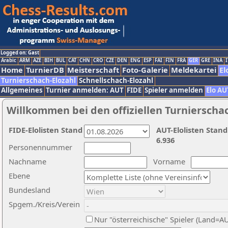
Logged on: Gast
Arabic
ARM
AZE
BIH
BUL
CAT
CHN
CRO
CZE
DEN
ENG
ESP
FAI
FIN
FRA
GER
GRE
INA
I
Home
TurnierDB
Meisterschaft
Foto-Galerie
Meldekartei
El
Turnierschach-Elozahl
Schnellschach-Elozahl
Allgemeines
Turnier anmelden: AUT
FIDE
Spieler anmelden
Elo AU
Willkommen bei den offiziellen Turnierscha
FIDE-Elolisten Stand
AUT-Elolisten Stand
6.936
Personennummer
Nachname
Vorname
Ebene
Bundesland
Spgem./Kreis/Verein
Nur "österreichische" Spieler (Land=A