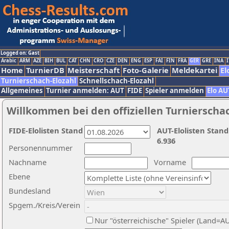
Logged on: Gast
Arabic
ARM
AZE
BIH
BUL
CAT
CHN
CRO
CZE
DEN
ENG
ESP
FAI
FIN
FRA
GER
GRE
INA
I
Home
TurnierDB
Meisterschaft
Foto-Galerie
Meldekartei
El
Turnierschach-Elozahl
Schnellschach-Elozahl
Allgemeines
Turnier anmelden: AUT
FIDE
Spieler anmelden
Elo AU
Willkommen bei den offiziellen Turnierscha
FIDE-Elolisten Stand
AUT-Elolisten Stand
6.936
Personennummer
Nachname
Vorname
Ebene
Bundesland
Spgem./Kreis/Verein
Nur "österreichische" Spieler (Land=A