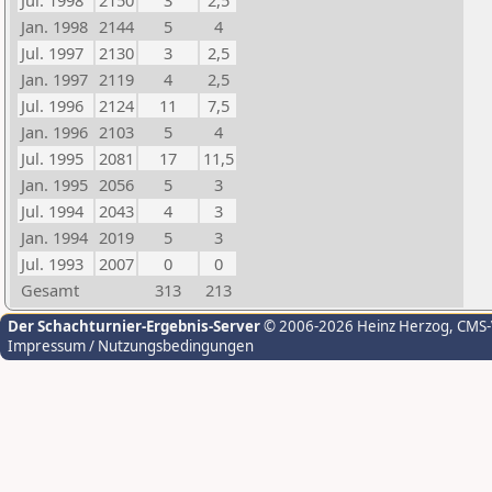
Jul. 1998
2150
3
2,5
Jan. 1998
2144
5
4
Jul. 1997
2130
3
2,5
Jan. 1997
2119
4
2,5
Jul. 1996
2124
11
7,5
Jan. 1996
2103
5
4
Jul. 1995
2081
17
11,5
Jan. 1995
2056
5
3
Jul. 1994
2043
4
3
Jan. 1994
2019
5
3
Jul. 1993
2007
0
0
Gesamt
313
213
Der Schachturnier-Ergebnis-Server
© 2006-2026 Heinz Herzog
, CMS
Impressum / Nutzungsbedingungen