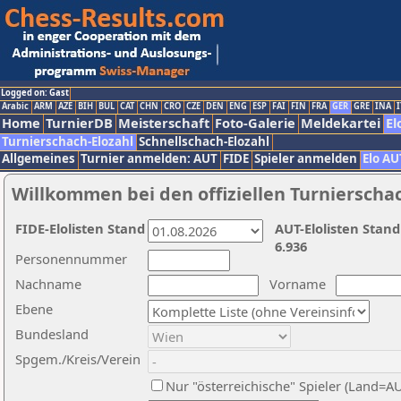
Logged on: Gast
Arabic
ARM
AZE
BIH
BUL
CAT
CHN
CRO
CZE
DEN
ENG
ESP
FAI
FIN
FRA
GER
GRE
INA
I
Home
TurnierDB
Meisterschaft
Foto-Galerie
Meldekartei
El
Turnierschach-Elozahl
Schnellschach-Elozahl
Allgemeines
Turnier anmelden: AUT
FIDE
Spieler anmelden
Elo AU
Willkommen bei den offiziellen Turnierscha
FIDE-Elolisten Stand
AUT-Elolisten Stand
6.936
Personennummer
Nachname
Vorname
Ebene
Bundesland
Spgem./Kreis/Verein
Nur "österreichische" Spieler (Land=A