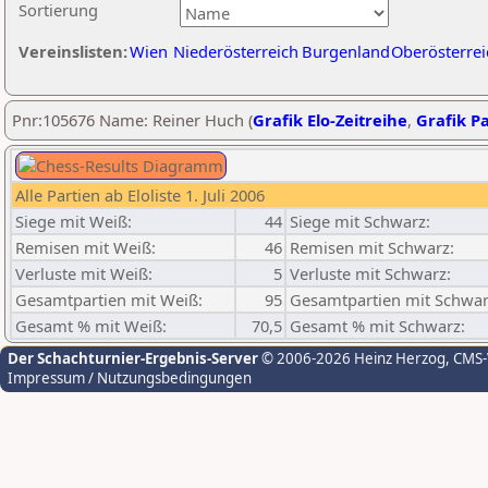
Sortierung
Vereinslisten:
Wien
Niederösterreich
Burgenland
Oberösterrei
Pnr:105676 Name: Reiner Huch (
Grafik Elo-Zeitreihe
,
Grafik Pa
Alle Partien ab Eloliste 1. Juli 2006
Siege mit Weiß:
44
Siege mit Schwarz:
Remisen mit Weiß:
46
Remisen mit Schwarz:
Verluste mit Weiß:
5
Verluste mit Schwarz:
Gesamtpartien mit Weiß:
95
Gesamtpartien mit Schwar
Gesamt % mit Weiß:
70,5
Gesamt % mit Schwarz:
Der Schachturnier-Ergebnis-Server
© 2006-2026 Heinz Herzog
, CMS
Impressum / Nutzungsbedingungen