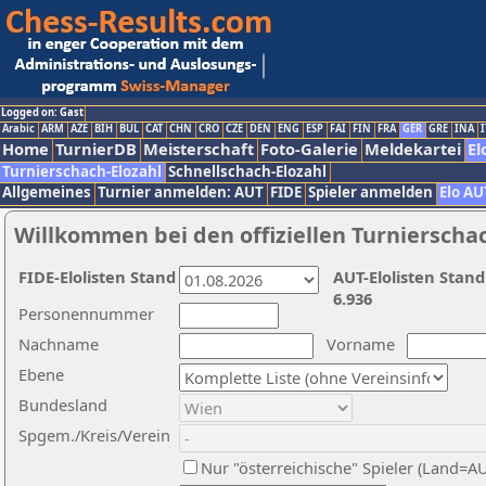
Logged on: Gast
Arabic
ARM
AZE
BIH
BUL
CAT
CHN
CRO
CZE
DEN
ENG
ESP
FAI
FIN
FRA
GER
GRE
INA
I
Home
TurnierDB
Meisterschaft
Foto-Galerie
Meldekartei
El
Turnierschach-Elozahl
Schnellschach-Elozahl
Allgemeines
Turnier anmelden: AUT
FIDE
Spieler anmelden
Elo AU
Willkommen bei den offiziellen Turnierscha
FIDE-Elolisten Stand
AUT-Elolisten Stand
6.936
Personennummer
Nachname
Vorname
Ebene
Bundesland
Spgem./Kreis/Verein
Nur "österreichische" Spieler (Land=A