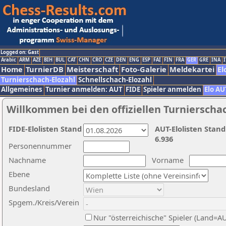
Logged on: Gast
Arabic
ARM
AZE
BIH
BUL
CAT
CHN
CRO
CZE
DEN
ENG
ESP
FAI
FIN
FRA
GER
GRE
INA
I
Home
TurnierDB
Meisterschaft
Foto-Galerie
Meldekartei
El
Turnierschach-Elozahl
Schnellschach-Elozahl
Allgemeines
Turnier anmelden: AUT
FIDE
Spieler anmelden
Elo AU
Willkommen bei den offiziellen Turnierscha
FIDE-Elolisten Stand
AUT-Elolisten Stand
6.936
Personennummer
Nachname
Vorname
Ebene
Bundesland
Spgem./Kreis/Verein
Nur "österreichische" Spieler (Land=A