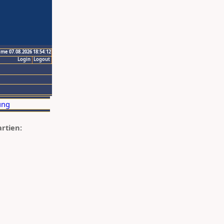
ime 07.08.2026 18:54:12
Login
Logout
artien: