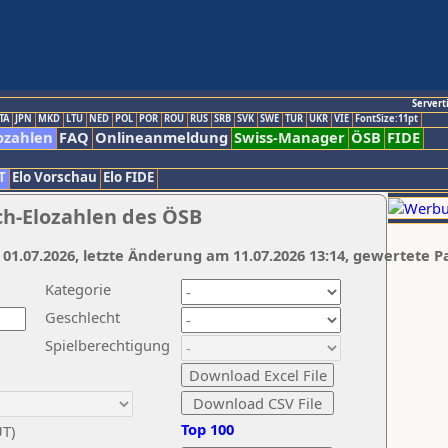
Servert
TA
JPN
MKD
LTU
NED
POL
POR
ROU
RUS
SRB
SVK
SWE
TUR
UKR
VIE
FontSize:11pt
ozahlen
FAQ
Onlineanmeldung
Swiss-Manager
ÖSB
FIDE
T
Elo Vorschau
Elo FIDE
ch-Elozahlen des ÖSB
 01.07.2026, letzte Änderung am 11.07.2026 13:14, gewertete P
Kategorie
Geschlecht
Spielberechtigung
Top 100
UT)