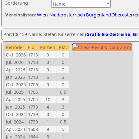
Sortierung
Vereinslisten:
Wien
Niederösterreich
Burgenland
Oberösterrei
Pnr:106159 Name: Stefan Kaiserreiner (
Grafik Elo-Zeitreihe
,
Gr
Periode
Elo
Partien
Pkt.
Okt. 2026
1713
0
0
Jul. 2026
1713
0
0
Apr. 2026
1713
0
0
Jan. 2026
1713
6
3
Okt. 2025
1706
0
0
Jul. 2025
1706
1
0,5
Apr. 2025
1704
10
3
Jan. 2025
1773
4
3
Okt. 2024
1739
0
0
Jul. 2024
1739
1
0,5
Apr. 2024
1608
9
5
Jan. 2024
1644
3
1