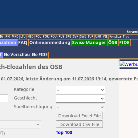
Servert
TA
JPN
MKD
LTU
NED
POL
POR
ROU
RUS
SRB
SVK
SWE
TUR
UKR
VIE
FontSize:11pt
ozahlen
FAQ
Onlineanmeldung
Swiss-Manager
ÖSB
FIDE
T
Elo Vorschau
Elo FIDE
ch-Elozahlen des ÖSB
 01.07.2026, letzte Änderung am 11.07.2026 13:14, gewertete P
Kategorie
Geschlecht
Spielberechtigung
Top 100
UT)