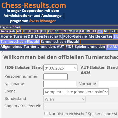
Logged on: Gast
Arabic
ARM
AZE
BIH
BUL
CAT
CHN
CRO
CZE
DEN
ENG
ESP
FAI
FIN
FRA
GER
GRE
INA
I
Home
TurnierDB
Meisterschaft
Foto-Galerie
Meldekartei
El
Turnierschach-Elozahl
Schnellschach-Elozahl
Allgemeines
Turnier anmelden: AUT
FIDE
Spieler anmelden
Elo AU
Willkommen bei den offiziellen Turnierscha
FIDE-Elolisten Stand
AUT-Elolisten Stand
6.936
Personennummer
Nachname
Vorname
Ebene
Bundesland
Spgem./Kreis/Verein
Nur "österreichische" Spieler (Land=A