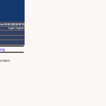
ime 06.08.2026 04:09:10
Login
Logout
artien: