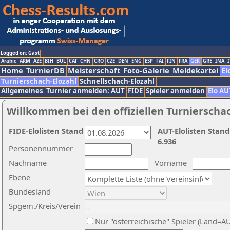
Logged on: Gast
Arabic
ARM
AZE
BIH
BUL
CAT
CHN
CRO
CZE
DEN
ENG
ESP
FAI
FIN
FRA
GER
GRE
INA
I
Home
TurnierDB
Meisterschaft
Foto-Galerie
Meldekartei
El
Turnierschach-Elozahl
Schnellschach-Elozahl
Allgemeines
Turnier anmelden: AUT
FIDE
Spieler anmelden
Elo AU
Willkommen bei den offiziellen Turnierscha
FIDE-Elolisten Stand
AUT-Elolisten Stand
6.936
Personennummer
Nachname
Vorname
Ebene
Bundesland
Spgem./Kreis/Verein
Nur "österreichische" Spieler (Land=A