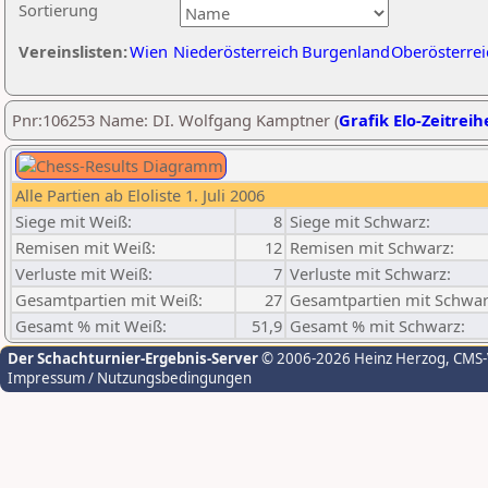
Sortierung
Vereinslisten:
Wien
Niederösterreich
Burgenland
Oberösterrei
Pnr:106253 Name: DI. Wolfgang Kamptner (
Grafik Elo-Zeitreih
Alle Partien ab Eloliste 1. Juli 2006
Siege mit Weiß:
8
Siege mit Schwarz:
Remisen mit Weiß:
12
Remisen mit Schwarz:
Verluste mit Weiß:
7
Verluste mit Schwarz:
Gesamtpartien mit Weiß:
27
Gesamtpartien mit Schwar
Gesamt % mit Weiß:
51,9
Gesamt % mit Schwarz:
Der Schachturnier-Ergebnis-Server
© 2006-2026 Heinz Herzog
, CMS
Impressum / Nutzungsbedingungen