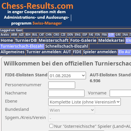
Logged on: Gast
Arabic
ARM
AZE
BIH
BUL
CAT
CHN
CRO
CZE
DEN
ENG
ESP
FAI
FIN
FRA
GER
GRE
INA
I
Home
TurnierDB
Meisterschaft
Foto-Galerie
Meldekartei
El
Turnierschach-Elozahl
Schnellschach-Elozahl
Allgemeines
Turnier anmelden: AUT
FIDE
Spieler anmelden
Elo AU
Willkommen bei den offiziellen Turnierscha
FIDE-Elolisten Stand
AUT-Elolisten Stand
6.936
Personennummer
Nachname
Vorname
Ebene
Bundesland
Spgem./Kreis/Verein
Nur "österreichische" Spieler (Land=A