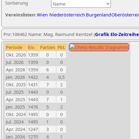
Sortierung
Vereinslisten:
Wien
Niederösterreich
Burgenland
Oberösterrei
Pnr:106462 Name: Mag. Raimund Keintzel (
Grafik Elo-Zeitreihe
Periode
Elo
Partien
Pkt.
Okt. 2026
1359
0
0
Jul. 2026
1359
0
0
Apr. 2026
1359
6
0
Jan. 2026
1422
4
0,5
Okt. 2025
1431
7
2
Jul. 2025
1443
0
0
Apr. 2025
1443
7
1
Jan. 2025
1476
5
2
Okt. 2024
1495
0
0
Jul. 2024
1495
1
0
Apr. 2024
1247
3
0
Jan. 2024
1270
4
1