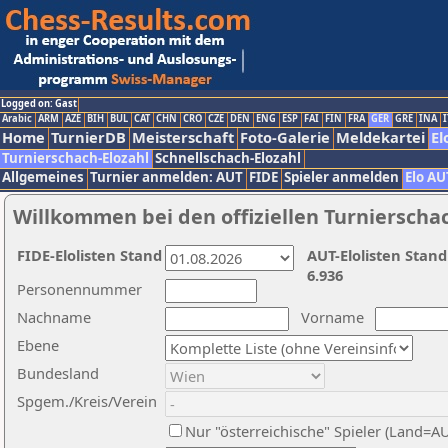
Logged on: Gast
Arabic
ARM
AZE
BIH
BUL
CAT
CHN
CRO
CZE
DEN
ENG
ESP
FAI
FIN
FRA
GER
GRE
INA
I
Home
TurnierDB
Meisterschaft
Foto-Galerie
Meldekartei
El
Turnierschach-Elozahl
Schnellschach-Elozahl
Allgemeines
Turnier anmelden: AUT
FIDE
Spieler anmelden
Elo AU
Willkommen bei den offiziellen Turnierscha
FIDE-Elolisten Stand
AUT-Elolisten Stand
6.936
Personennummer
Nachname
Vorname
Ebene
Bundesland
Spgem./Kreis/Verein
Nur "österreichische" Spieler (Land=A