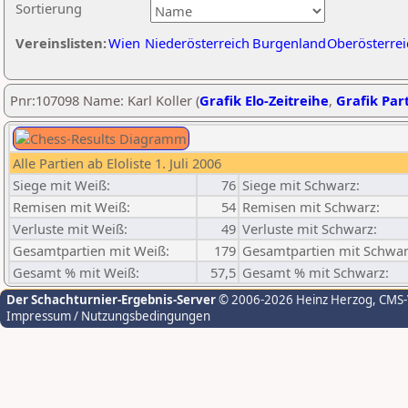
Sortierung
Vereinslisten:
Wien
Niederösterreich
Burgenland
Oberösterrei
Pnr:107098 Name: Karl Koller (
Grafik Elo-Zeitreihe
,
Grafik Part
Alle Partien ab Eloliste 1. Juli 2006
Siege mit Weiß:
76
Siege mit Schwarz:
Remisen mit Weiß:
54
Remisen mit Schwarz:
Verluste mit Weiß:
49
Verluste mit Schwarz:
Gesamtpartien mit Weiß:
179
Gesamtpartien mit Schwar
Gesamt % mit Weiß:
57,5
Gesamt % mit Schwarz:
Der Schachturnier-Ergebnis-Server
© 2006-2026 Heinz Herzog
, CMS
Impressum / Nutzungsbedingungen