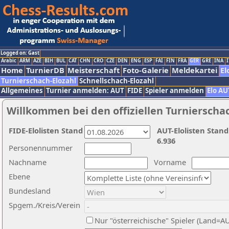
Logged on: Gast
Arabic
ARM
AZE
BIH
BUL
CAT
CHN
CRO
CZE
DEN
ENG
ESP
FAI
FIN
FRA
GER
GRE
INA
I
Home
TurnierDB
Meisterschaft
Foto-Galerie
Meldekartei
El
Turnierschach-Elozahl
Schnellschach-Elozahl
Allgemeines
Turnier anmelden: AUT
FIDE
Spieler anmelden
Elo AU
Willkommen bei den offiziellen Turnierscha
FIDE-Elolisten Stand
AUT-Elolisten Stand
6.936
Personennummer
Nachname
Vorname
Ebene
Bundesland
Spgem./Kreis/Verein
Nur "österreichische" Spieler (Land=A