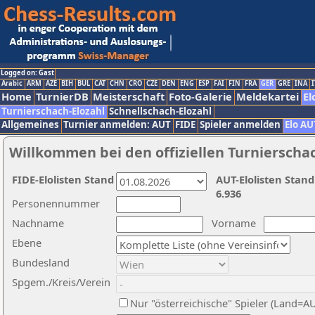
Logged on: Gast
Arabic
ARM
AZE
BIH
BUL
CAT
CHN
CRO
CZE
DEN
ENG
ESP
FAI
FIN
FRA
GER
GRE
INA
I
Home
TurnierDB
Meisterschaft
Foto-Galerie
Meldekartei
El
Turnierschach-Elozahl
Schnellschach-Elozahl
Allgemeines
Turnier anmelden: AUT
FIDE
Spieler anmelden
Elo AU
Willkommen bei den offiziellen Turnierscha
FIDE-Elolisten Stand
AUT-Elolisten Stand
6.936
Personennummer
Nachname
Vorname
Ebene
Bundesland
Spgem./Kreis/Verein
Nur "österreichische" Spieler (Land=A