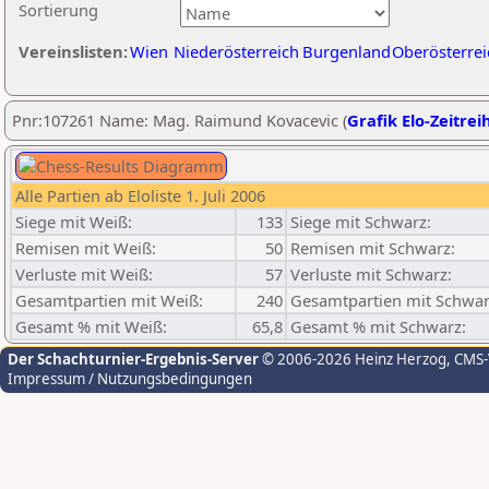
Sortierung
Vereinslisten:
Wien
Niederösterreich
Burgenland
Oberösterrei
Pnr:107261 Name: Mag. Raimund Kovacevic (
Grafik Elo-Zeitrei
Alle Partien ab Eloliste 1. Juli 2006
Siege mit Weiß:
133
Siege mit Schwarz:
Remisen mit Weiß:
50
Remisen mit Schwarz:
Verluste mit Weiß:
57
Verluste mit Schwarz:
Gesamtpartien mit Weiß:
240
Gesamtpartien mit Schwar
Gesamt % mit Weiß:
65,8
Gesamt % mit Schwarz:
Der Schachturnier-Ergebnis-Server
© 2006-2026 Heinz Herzog
, CMS
Impressum / Nutzungsbedingungen