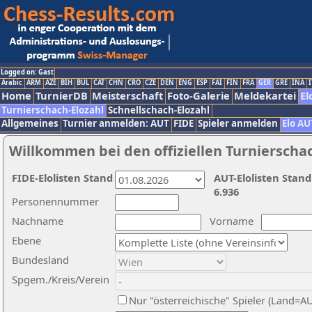
Logged on: Gast
Arabic
ARM
AZE
BIH
BUL
CAT
CHN
CRO
CZE
DEN
ENG
ESP
FAI
FIN
FRA
GER
GRE
INA
I
Home
TurnierDB
Meisterschaft
Foto-Galerie
Meldekartei
El
Turnierschach-Elozahl
Schnellschach-Elozahl
Allgemeines
Turnier anmelden: AUT
FIDE
Spieler anmelden
Elo AU
Willkommen bei den offiziellen Turnierscha
FIDE-Elolisten Stand
AUT-Elolisten Stand
6.936
Personennummer
Nachname
Vorname
Ebene
Bundesland
Spgem./Kreis/Verein
Nur "österreichische" Spieler (Land=A