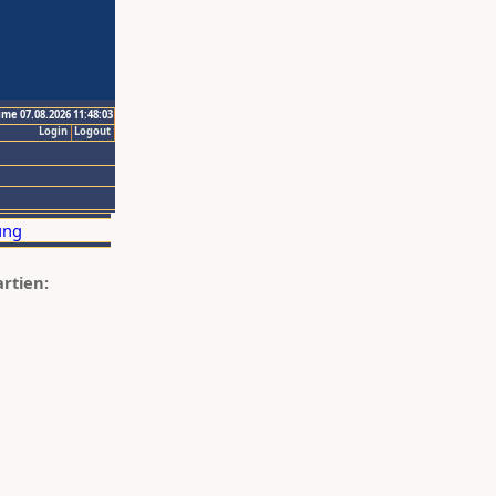
ime 07.08.2026 11:48:03
Login
Logout
artien: