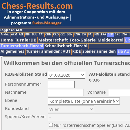
Logged on: Gast
Arabic
ARM
AZE
BIH
BUL
CAT
CHN
CRO
CZE
DEN
ENG
ESP
FAI
FIN
FRA
GER
GRE
INA
I
Home
TurnierDB
Meisterschaft
Foto-Galerie
Meldekartei
El
Turnierschach-Elozahl
Schnellschach-Elozahl
Allgemeines
Turnier anmelden: AUT
FIDE
Spieler anmelden
Elo AU
Willkommen bei den offiziellen Turnierscha
FIDE-Elolisten Stand
AUT-Elolisten Stand
6.936
Personennummer
Nachname
Vorname
Ebene
Bundesland
Spgem./Kreis/Verein
Nur "österreichische" Spieler (Land=A