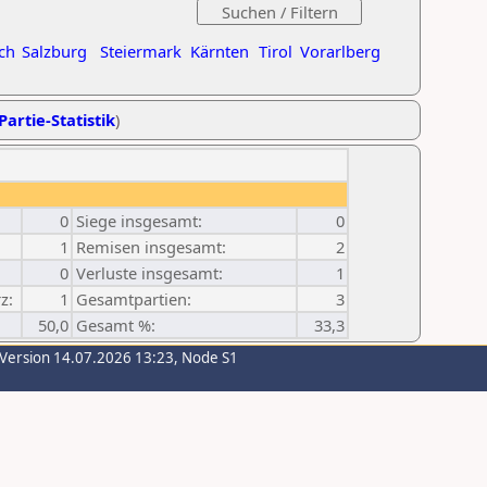
ch
Salzburg
Steiermark
Kärnten
Tirol
Vorarlberg
Partie-Statistik
)
0
Siege insgesamt:
0
1
Remisen insgesamt:
2
0
Verluste insgesamt:
1
z:
1
Gesamtpartien:
3
50,0
Gesamt %:
33,3
-Version 14.07.2026 13:23, Node S1