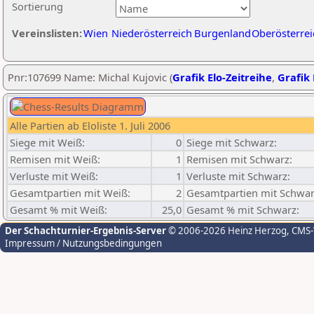
Sortierung
Vereinslisten:
Wien
Niederösterreich
Burgenland
Oberösterrei
Pnr:107699 Name: Michal Kujovic (
Grafik Elo-Zeitreihe
,
Grafik 
Alle Partien ab Eloliste 1. Juli 2006
Siege mit Weiß:
0
Siege mit Schwarz:
Remisen mit Weiß:
1
Remisen mit Schwarz:
Verluste mit Weiß:
1
Verluste mit Schwarz:
Gesamtpartien mit Weiß:
2
Gesamtpartien mit Schwar
Gesamt % mit Weiß:
25,0
Gesamt % mit Schwarz:
Der Schachturnier-Ergebnis-Server
© 2006-2026 Heinz Herzog
, CMS
Impressum / Nutzungsbedingungen