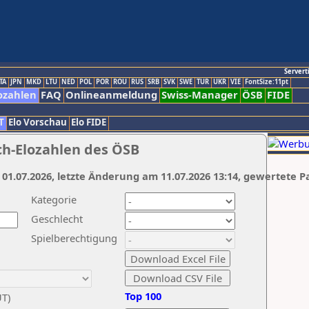
Servert
TA
JPN
MKD
LTU
NED
POL
POR
ROU
RUS
SRB
SVK
SWE
TUR
UKR
VIE
FontSize:11pt
ozahlen
FAQ
Onlineanmeldung
Swiss-Manager
ÖSB
FIDE
T
Elo Vorschau
Elo FIDE
ch-Elozahlen des ÖSB
 01.07.2026, letzte Änderung am 11.07.2026 13:14, gewertete P
Kategorie
Geschlecht
Spielberechtigung
Top 100
UT)