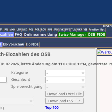
Servert
TA
JPN
MKD
LTU
NED
POL
POR
ROU
RUS
SRB
SVK
SWE
TUR
UKR
VIE
FontSize:11pt
ozahlen
FAQ
Onlineanmeldung
Swiss-Manager
ÖSB
FIDE
T
Elo Vorschau
Elo FIDE
ch-Elozahlen des ÖSB
 01.07.2026, letzte Änderung am 11.07.2026 13:14, gewertete P
Kategorie
Geschlecht
Spielberechtigung
Top 100
UT)