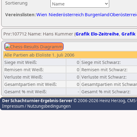
Sortierung
Vereinslisten:
Wien
Niederösterreich
Burgenland
Oberösterrei
Pnr:107712 Name: Hans Kummer (
Grafik Elo-Zeitreihe
,
Grafik 
Alle Partien ab Eloliste 1. Juli 2006
Siege mit Weiß:
0
Siege mit Schwarz:
Remisen mit Weiß:
0
Remisen mit Schwarz:
Verluste mit Weiß:
0
Verluste mit Schwarz:
Gesamtpartien mit Weiß:
0
Gesamtpartien mit Schwar
Gesamt % mit Weiß:
-
Gesamt % mit Schwarz:
Der Schachturnier-Ergebnis-Server
© 2006-2026 Heinz Herzog
, CMS
Impressum / Nutzungsbedingungen