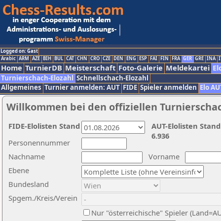
Logged on: Gast
Arabic
ARM
AZE
BIH
BUL
CAT
CHN
CRO
CZE
DEN
ENG
ESP
FAI
FIN
FRA
GER
GRE
INA
I
Home
TurnierDB
Meisterschaft
Foto-Galerie
Meldekartei
El
Turnierschach-Elozahl
Schnellschach-Elozahl
Allgemeines
Turnier anmelden: AUT
FIDE
Spieler anmelden
Elo AU
Willkommen bei den offiziellen Turnierscha
FIDE-Elolisten Stand
AUT-Elolisten Stand
6.936
Personennummer
Nachname
Vorname
Ebene
Bundesland
Spgem./Kreis/Verein
Nur "österreichische" Spieler (Land=A