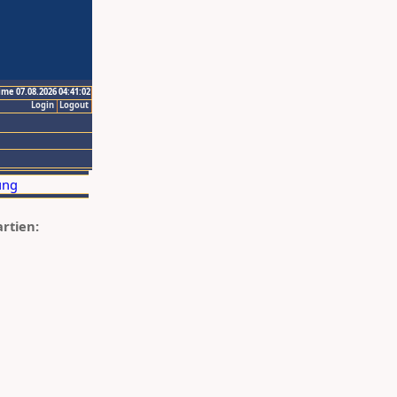
ime 07.08.2026 04:41:02
Login
Logout
artien: