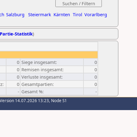
ch
Salzburg
Steiermark
Kärnten
Tirol
Vorarlberg
Partie-Statistik
)
0
Siege insgesamt:
0
0
Remisen insgesamt:
0
0
Verluste insgesamt:
0
z:
0
Gesamtpartien:
0
-
Gesamt %:
-
-Version 14.07.2026 13:23, Node S1