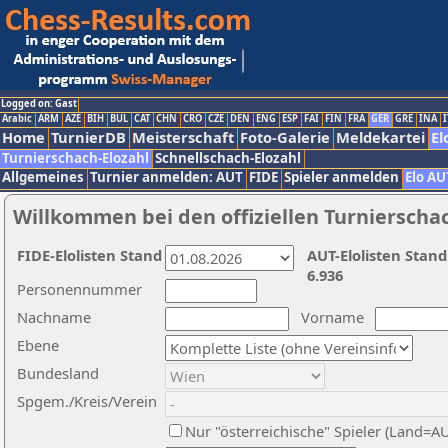
Logged on: Gast
Arabic
ARM
AZE
BIH
BUL
CAT
CHN
CRO
CZE
DEN
ENG
ESP
FAI
FIN
FRA
GER
GRE
INA
I
Home
TurnierDB
Meisterschaft
Foto-Galerie
Meldekartei
El
Turnierschach-Elozahl
Schnellschach-Elozahl
Allgemeines
Turnier anmelden: AUT
FIDE
Spieler anmelden
Elo AU
Willkommen bei den offiziellen Turnierscha
FIDE-Elolisten Stand
AUT-Elolisten Stand
6.936
Personennummer
Nachname
Vorname
Ebene
Bundesland
Spgem./Kreis/Verein
Nur "österreichische" Spieler (Land=A