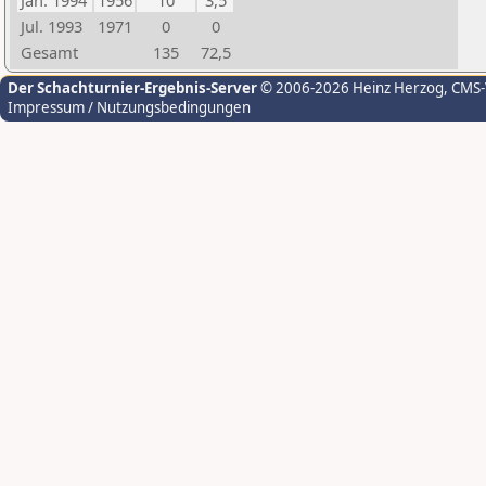
Jan. 1994
1956
10
3,5
Jul. 1993
1971
0
0
Gesamt
135
72,5
Der Schachturnier-Ergebnis-Server
© 2006-2026 Heinz Herzog
, CMS
Impressum / Nutzungsbedingungen