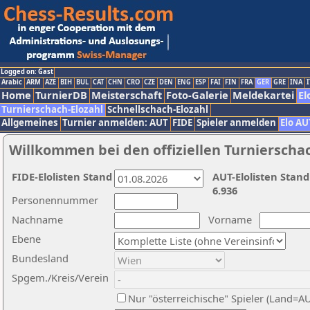
Logged on: Gast
Arabic
ARM
AZE
BIH
BUL
CAT
CHN
CRO
CZE
DEN
ENG
ESP
FAI
FIN
FRA
GER
GRE
INA
I
Home
TurnierDB
Meisterschaft
Foto-Galerie
Meldekartei
El
Turnierschach-Elozahl
Schnellschach-Elozahl
Allgemeines
Turnier anmelden: AUT
FIDE
Spieler anmelden
Elo AU
Willkommen bei den offiziellen Turnierscha
FIDE-Elolisten Stand
AUT-Elolisten Stand
6.936
Personennummer
Nachname
Vorname
Ebene
Bundesland
Spgem./Kreis/Verein
Nur "österreichische" Spieler (Land=A