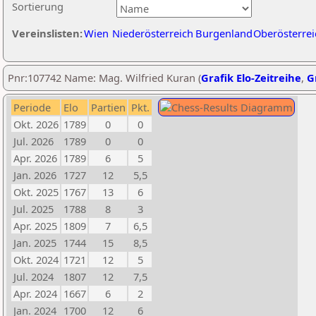
Sortierung
Vereinslisten:
Wien
Niederösterreich
Burgenland
Oberösterrei
Pnr:107742 Name: Mag. Wilfried Kuran (
Grafik Elo-Zeitreihe
,
G
Periode
Elo
Partien
Pkt.
Okt. 2026
1789
0
0
Jul. 2026
1789
0
0
Apr. 2026
1789
6
5
Jan. 2026
1727
12
5,5
Okt. 2025
1767
13
6
Jul. 2025
1788
8
3
Apr. 2025
1809
7
6,5
Jan. 2025
1744
15
8,5
Okt. 2024
1721
12
5
Jul. 2024
1807
12
7,5
Apr. 2024
1667
6
2
Jan. 2024
1700
12
6