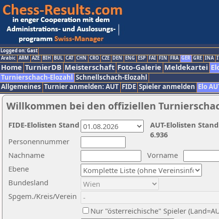
Logged on: Gast
Arabic
ARM
AZE
BIH
BUL
CAT
CHN
CRO
CZE
DEN
ENG
ESP
FAI
FIN
FRA
GER
GRE
INA
I
Home
TurnierDB
Meisterschaft
Foto-Galerie
Meldekartei
El
Turnierschach-Elozahl
Schnellschach-Elozahl
Allgemeines
Turnier anmelden: AUT
FIDE
Spieler anmelden
Elo AU
Willkommen bei den offiziellen Turnierscha
FIDE-Elolisten Stand
AUT-Elolisten Stand
6.936
Personennummer
Nachname
Vorname
Ebene
Bundesland
Spgem./Kreis/Verein
Nur "österreichische" Spieler (Land=A