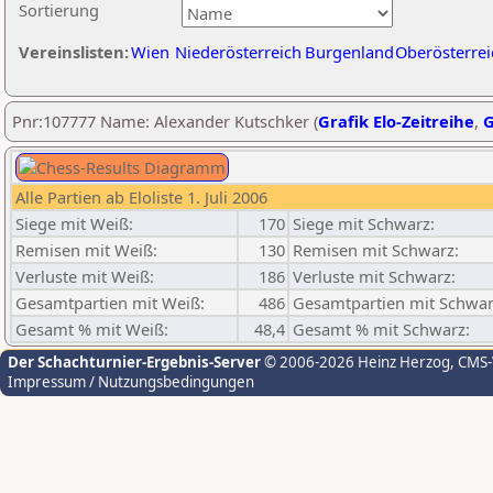
Sortierung
Vereinslisten:
Wien
Niederösterreich
Burgenland
Oberösterrei
Pnr:107777 Name: Alexander Kutschker (
Grafik Elo-Zeitreihe
,
G
Alle Partien ab Eloliste 1. Juli 2006
Siege mit Weiß:
170
Siege mit Schwarz:
Remisen mit Weiß:
130
Remisen mit Schwarz:
Verluste mit Weiß:
186
Verluste mit Schwarz:
Gesamtpartien mit Weiß:
486
Gesamtpartien mit Schwar
Gesamt % mit Weiß:
48,4
Gesamt % mit Schwarz:
Der Schachturnier-Ergebnis-Server
© 2006-2026 Heinz Herzog
, CMS
Impressum / Nutzungsbedingungen