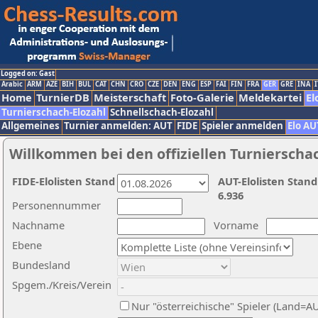
Logged on: Gast
Arabic
ARM
AZE
BIH
BUL
CAT
CHN
CRO
CZE
DEN
ENG
ESP
FAI
FIN
FRA
GER
GRE
INA
I
Home
TurnierDB
Meisterschaft
Foto-Galerie
Meldekartei
El
Turnierschach-Elozahl
Schnellschach-Elozahl
Allgemeines
Turnier anmelden: AUT
FIDE
Spieler anmelden
Elo AU
Willkommen bei den offiziellen Turnierscha
FIDE-Elolisten Stand
AUT-Elolisten Stand
6.936
Personennummer
Nachname
Vorname
Ebene
Bundesland
Spgem./Kreis/Verein
Nur "österreichische" Spieler (Land=A