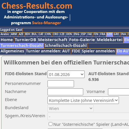
Logged on: Gast
Arabic
ARM
AZE
BIH
BUL
CAT
CHN
CRO
CZE
DEN
ENG
ESP
FAI
FIN
FRA
GER
GRE
INA
I
Home
TurnierDB
Meisterschaft
Foto-Galerie
Meldekartei
El
Turnierschach-Elozahl
Schnellschach-Elozahl
Allgemeines
Turnier anmelden: AUT
FIDE
Spieler anmelden
Elo AU
Willkommen bei den offiziellen Turnierscha
FIDE-Elolisten Stand
AUT-Elolisten Stand
6.936
Personennummer
Nachname
Vorname
Ebene
Bundesland
Spgem./Kreis/Verein
Nur "österreichische" Spieler (Land=A