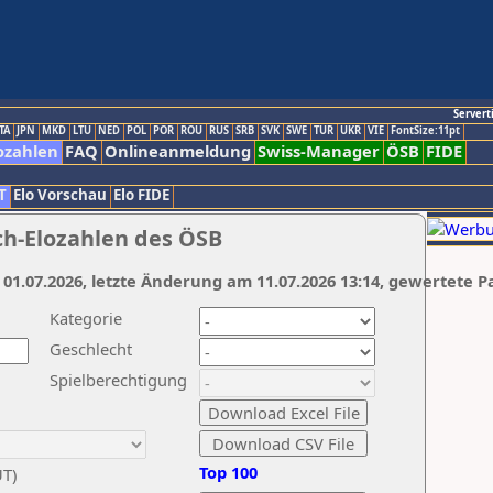
Servert
TA
JPN
MKD
LTU
NED
POL
POR
ROU
RUS
SRB
SVK
SWE
TUR
UKR
VIE
FontSize:11pt
ozahlen
FAQ
Onlineanmeldung
Swiss-Manager
ÖSB
FIDE
T
Elo Vorschau
Elo FIDE
ch-Elozahlen des ÖSB
 01.07.2026, letzte Änderung am 11.07.2026 13:14, gewertete P
Kategorie
Geschlecht
Spielberechtigung
Top 100
UT)