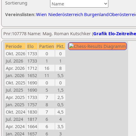
Sortierung
Vereinslisten:
Wien
Niederösterreich
Burgenland
Oberösterrei
Pnr:107778 Name: Mag. Roman Kutschker (
Grafik Elo-Zeitreih
Periode
Elo
Partien
Pkt.
Okt. 2026
1733
0
0
Jul. 2026
1733
1
1
Apr. 2026
1712
16
8
Jan. 2026
1652
11
5,5
Okt. 2025
1690
0
0
Jul. 2025
1690
5
1,5
Apr. 2025
1733
7
2,5
Jan. 2025
1757
8
0,5
Okt. 2024
1830
7
4,5
Jul. 2024
1817
6
4
Apr. 2024
1664
6
3,5
Jan. 2024
1657
6
3