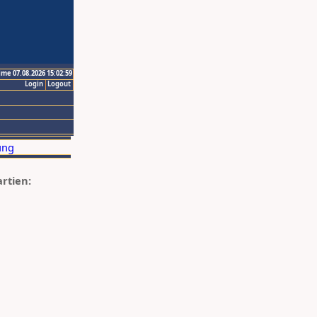
ime 07.08.2026 15:02:59
Login
Logout
artien: