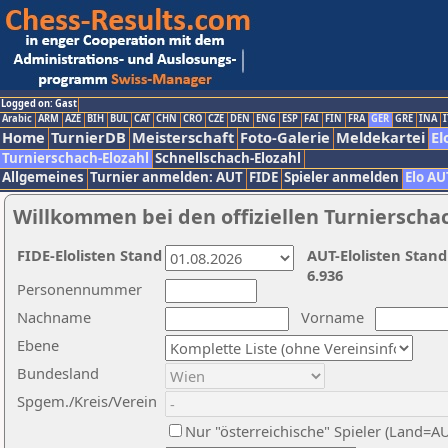
Logged on: Gast
Arabic
ARM
AZE
BIH
BUL
CAT
CHN
CRO
CZE
DEN
ENG
ESP
FAI
FIN
FRA
GER
GRE
INA
I
Home
TurnierDB
Meisterschaft
Foto-Galerie
Meldekartei
El
Turnierschach-Elozahl
Schnellschach-Elozahl
Allgemeines
Turnier anmelden: AUT
FIDE
Spieler anmelden
Elo AU
Willkommen bei den offiziellen Turnierscha
FIDE-Elolisten Stand
AUT-Elolisten Stand
6.936
Personennummer
Nachname
Vorname
Ebene
Bundesland
Spgem./Kreis/Verein
Nur "österreichische" Spieler (Land=A