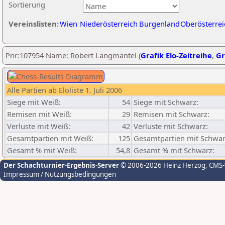
Sortierung
Vereinslisten:
Wien
Niederösterreich
Burgenland
Oberösterrei
Pnr:107954 Name: Robert Langmantel (
Grafik Elo-Zeitreihe
,
Gr
Alle Partien ab Eloliste 1. Juli 2006
Siege mit Weiß:
54
Siege mit Schwarz:
Remisen mit Weiß:
29
Remisen mit Schwarz:
Verluste mit Weiß:
42
Verluste mit Schwarz:
Gesamtpartien mit Weiß:
125
Gesamtpartien mit Schwar
Gesamt % mit Weiß:
54,8
Gesamt % mit Schwarz:
Der Schachturnier-Ergebnis-Server
© 2006-2026 Heinz Herzog
, CMS
Impressum / Nutzungsbedingungen