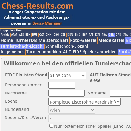
Logged on: Gast
Arabic
ARM
AZE
BIH
BUL
CAT
CHN
CRO
CZE
DEN
ENG
ESP
FAI
FIN
FRA
GER
GRE
INA
I
Home
TurnierDB
Meisterschaft
Foto-Galerie
Meldekartei
El
Turnierschach-Elozahl
Schnellschach-Elozahl
Allgemeines
Turnier anmelden: AUT
FIDE
Spieler anmelden
Elo AU
Willkommen bei den offiziellen Turnierscha
FIDE-Elolisten Stand
AUT-Elolisten Stand
6.936
Personennummer
Nachname
Vorname
Ebene
Bundesland
Spgem./Kreis/Verein
Nur "österreichische" Spieler (Land=A