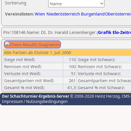
Sortierung
Vereinslisten:
Wien
Niederösterreich
Burgenland
Oberösterrei
Pnr:108146 Name: DI. Dr. Harald Leisenberger (
Grafik Elo-Zeit
Alle Partien ab Eloliste 1. Juli 2006
Siege mit Weiß:
110
Siege mit Schwarz:
Remisen mit Weiß:
100
Remisen mit Schwarz:
Verluste mit Weiß:
51
Verluste mit Schwarz:
Gesamtpartien mit Weiß:
261
Gesamtpartien mit Schwar
Gesamt % mit Weiß:
61,3
Gesamt % mit Schwarz:
Der Schachturnier-Ergebnis-Server
© 2006-2026 Heinz Herzog
, CMS
Impressum / Nutzungsbedingungen