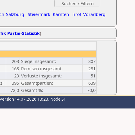
ch
Salzburg
Steiermark
Kärnten
Tirol
Vorarlberg
fik Partie-Statistik
)
203
Siege insgesamt:
307
163
Remisen insgesamt:
281
29
Verluste insgesamt:
51
z:
395
Gesamtpartien:
639
72,0
Gesamt %:
70,0
-Version 14.07.2026 13:23, Node S1