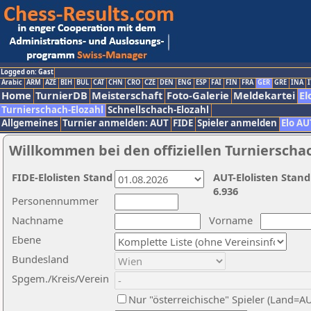
Logged on: Gast
Arabic
ARM
AZE
BIH
BUL
CAT
CHN
CRO
CZE
DEN
ENG
ESP
FAI
FIN
FRA
GER
GRE
INA
I
Home
TurnierDB
Meisterschaft
Foto-Galerie
Meldekartei
El
Turnierschach-Elozahl
Schnellschach-Elozahl
Allgemeines
Turnier anmelden: AUT
FIDE
Spieler anmelden
Elo AU
Willkommen bei den offiziellen Turnierscha
FIDE-Elolisten Stand
AUT-Elolisten Stand
6.936
Personennummer
Nachname
Vorname
Ebene
Bundesland
Spgem./Kreis/Verein
Nur "österreichische" Spieler (Land=A