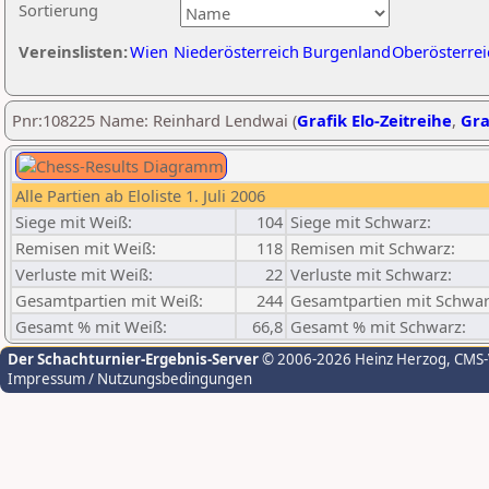
Sortierung
Vereinslisten:
Wien
Niederösterreich
Burgenland
Oberösterrei
Pnr:108225 Name: Reinhard Lendwai (
Grafik Elo-Zeitreihe
,
Gra
Alle Partien ab Eloliste 1. Juli 2006
Siege mit Weiß:
104
Siege mit Schwarz:
Remisen mit Weiß:
118
Remisen mit Schwarz:
Verluste mit Weiß:
22
Verluste mit Schwarz:
Gesamtpartien mit Weiß:
244
Gesamtpartien mit Schwar
Gesamt % mit Weiß:
66,8
Gesamt % mit Schwarz:
Der Schachturnier-Ergebnis-Server
© 2006-2026 Heinz Herzog
, CMS
Impressum / Nutzungsbedingungen