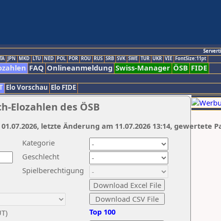
Servert
TA
JPN
MKD
LTU
NED
POL
POR
ROU
RUS
SRB
SVK
SWE
TUR
UKR
VIE
FontSize:11pt
ozahlen
FAQ
Onlineanmeldung
Swiss-Manager
ÖSB
FIDE
T
Elo Vorschau
Elo FIDE
ch-Elozahlen des ÖSB
 01.07.2026, letzte Änderung am 11.07.2026 13:14, gewertete P
Kategorie
Geschlecht
Spielberechtigung
Top 100
UT)