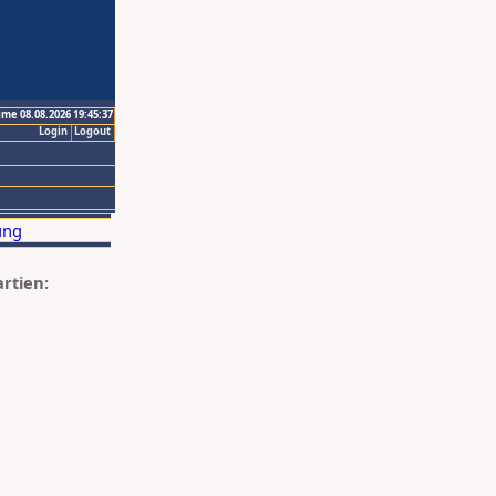
ime 08.08.2026 19:45:37
Login
Logout
artien: