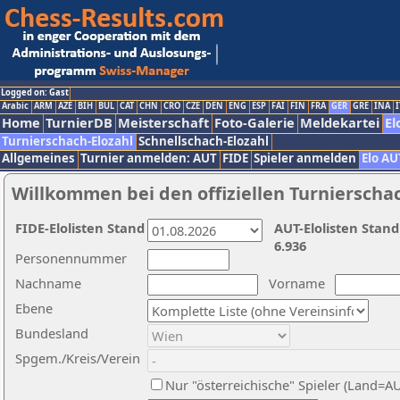
Logged on: Gast
Arabic
ARM
AZE
BIH
BUL
CAT
CHN
CRO
CZE
DEN
ENG
ESP
FAI
FIN
FRA
GER
GRE
INA
I
Home
TurnierDB
Meisterschaft
Foto-Galerie
Meldekartei
El
Turnierschach-Elozahl
Schnellschach-Elozahl
Allgemeines
Turnier anmelden: AUT
FIDE
Spieler anmelden
Elo AU
Willkommen bei den offiziellen Turnierscha
FIDE-Elolisten Stand
AUT-Elolisten Stand
6.936
Personennummer
Nachname
Vorname
Ebene
Bundesland
Spgem./Kreis/Verein
Nur "österreichische" Spieler (Land=A