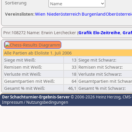
Sortierung
Vereinslisten:
Wien
Niederösterreich
Burgenland
Oberösterrei
Pnr:108272 Name: Erwin Lerchecker (
Grafik Elo-Zeitreihe
,
Graf
Alle Partien ab Eloliste 1. Juli 2006
Siege mit Weiß:
13
Siege mit Schwarz:
Remisen mit Weiß:
33
Remisen mit Schwarz:
Verluste mit Weiß:
18
Verluste mit Schwarz:
Gesamtpartien mit Weiß:
64
Gesamtpartien mit Schwar
Gesamt % mit Weiß:
46,1
Gesamt % mit Schwarz:
Der Schachturnier-Ergebnis-Server
© 2006-2026 Heinz Herzog
, CMS
Impressum / Nutzungsbedingungen