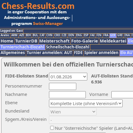
Logged on: Gast
Arabic
ARM
AZE
BIH
BUL
CAT
CHN
CRO
CZE
DEN
ENG
ESP
FAI
FIN
FRA
GER
GRE
INA
I
Home
TurnierDB
Meisterschaft
Foto-Galerie
Meldekartei
El
Turnierschach-Elozahl
Schnellschach-Elozahl
Allgemeines
Turnier anmelden: AUT
FIDE
Spieler anmelden
Elo AU
Willkommen bei den offiziellen Turnierscha
FIDE-Elolisten Stand
AUT-Elolisten Stand
6.936
Personennummer
Nachname
Vorname
Ebene
Bundesland
Spgem./Kreis/Verein
Nur "österreichische" Spieler (Land=A