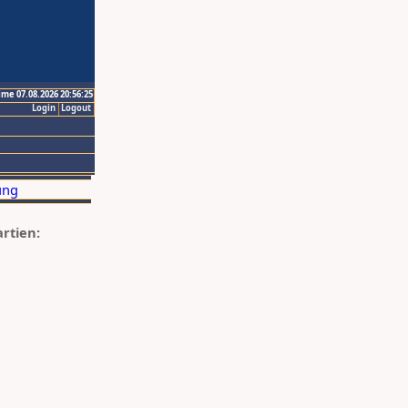
ime 07.08.2026 20:56:25
Login
Logout
artien: