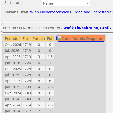
Sortierung
Vereinslisten:
Wien
Niederösterreich
Burgenland
Oberösterrei
Pnr:108290 Name: Jochen Lettner (
Grafik Elo-Zeitreihe
,
Grafik 
Periode
Elo
Partien
Pkt.
Okt. 2026
1719
0
0
Jul. 2026
1719
0
0
Apr. 2026
1719
3
1,5
Jan. 2026
1726
6
1
Okt. 2025
1778
0
0
Jul. 2025
1778
0
0
Apr. 2025
1778
8
6
Jan. 2025
1739
4
2,5
Okt. 2024
1743
0
0
Jul. 2024
1743
0
0
Apr. 2024
1614
5
2,5
Jan. 2024
1617
7
2