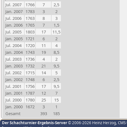
Jul. 2007
1766
7
2,5
Jan. 2007
1783
3
2
Jul. 2006
1763
8
3
Jan. 2006
1765
7
1,5
Jul. 2005
1803
17
11,5
Jan. 2005
1721
6
2
Jul. 2004
1720
11
4
Jan. 2004
1743
19
8,5
Jul. 2003
1736
4
2
Jan. 2003
1732
21
9,5
Jul. 2002
1715
14
5
Jan. 2002
1748
6
2,5
Jul. 2001
1756
17
9,5
Jan. 2001
1787
12
7
Jul. 2000
1780
25
15
Jan. 2000
1672
3
1
Gesamt
393
185
Der Schachturnier-Ergebnis-Server
© 2006-2026 Heinz Herzog
, CMS