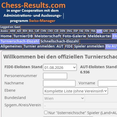
Logged on: Gast
Arabic
ARM
AZE
BIH
BUL
CAT
CHN
CRO
CZE
DEN
ENG
ESP
FAI
FIN
FRA
GER
GRE
INA
I
Home
TurnierDB
Meisterschaft
Foto-Galerie
Meldekartei
El
Turnierschach-Elozahl
Schnellschach-Elozahl
Allgemeines
Turnier anmelden: AUT
FIDE
Spieler anmelden
Elo AU
Willkommen bei den offiziellen Turnierscha
FIDE-Elolisten Stand
AUT-Elolisten Stand
6.936
Personennummer
Nachname
Vorname
Ebene
Bundesland
Spgem./Kreis/Verein
Nur "österreichische" Spieler (Land=A