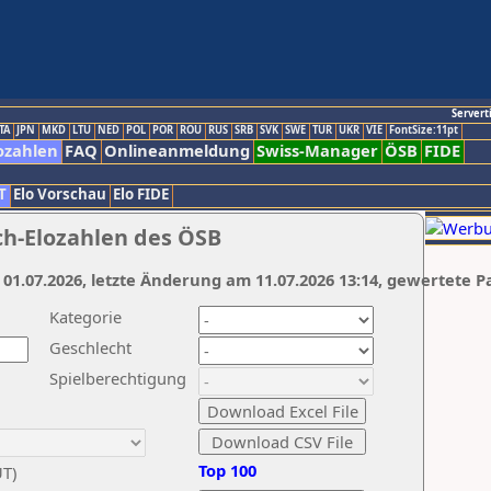
Servert
TA
JPN
MKD
LTU
NED
POL
POR
ROU
RUS
SRB
SVK
SWE
TUR
UKR
VIE
FontSize:11pt
ozahlen
FAQ
Onlineanmeldung
Swiss-Manager
ÖSB
FIDE
T
Elo Vorschau
Elo FIDE
ch-Elozahlen des ÖSB
 01.07.2026, letzte Änderung am 11.07.2026 13:14, gewertete P
Kategorie
Geschlecht
Spielberechtigung
Top 100
UT)